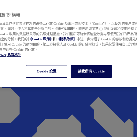
e 同意书”横幅
wer 及其合作伙伴希望在您的设备上存放 Cookie 及采用类似技术（“Cookie”），以使您的用
性化，同时，还会将其用于分析目的。点击
“我同意”
，即表示您同意 (i) 我们设置和使用所有 Cook
Cookie 收集的数据所采取的后续处理措施，我们稍后可能会将这些数据与您使用我们的产品
相应的分析。我们的
《Cookie 政策》
和
《隐私政策》
中进一步介绍了 Cookie 的存放和数据
了使用 Cookie 的确切目的、第三方接收人及 Cookie 的存储时效等。如果您要使用自己的
 设置中调整 Cookie 的存放。
ewer
总部地址
Cookie 設置
接受所有 Cookie