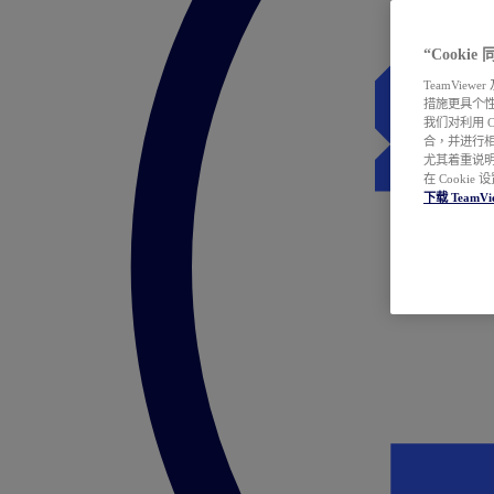
“Cooki
TeamVie
措施更具个
我们对利用 
合，并进行
尤其着重说明
在 Cookie
下载 TeamVi