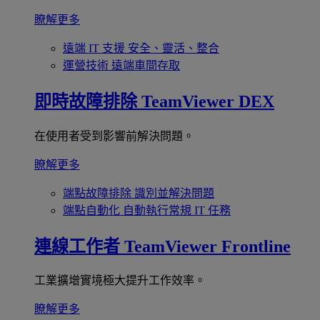
瞭解更多
遠端 IT 支援
安全、靈活、整合
運營技術
遠端車間存取
即時故障排除
TeamViewer DEX
在使用者受到影響前解決問題。
瞭解更多
端點故障排除
識別並解決問題
端點自動化
自動執行常規 IT 任務
連線工作者
TeamViewer Frontline
工業擴增實境極大提升工作效率。
瞭解更多