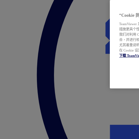
“Cooki
TeamVie
措施更具个
我们对利用 
合，并进行
尤其着重说明
在 Cookie
下载 TeamVi