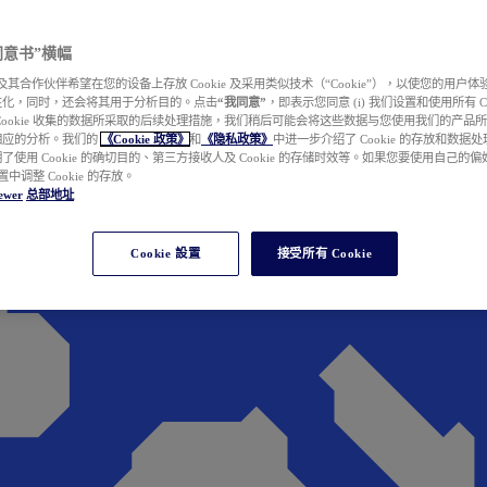
e 同意书”横幅
wer 及其合作伙伴希望在您的设备上存放 Cookie 及采用类似技术（“Cookie”），以使您的用
性化，同时，还会将其用于分析目的。点击
“我同意”
，即表示您同意 (i) 我们设置和使用所有 Cook
Cookie 收集的数据所采取的后续处理措施，我们稍后可能会将这些数据与您使用我们的产品
相应的分析。我们的
《Cookie 政策》
和
《隐私政策》
中进一步介绍了 Cookie 的存放和数据
了使用 Cookie 的确切目的、第三方接收人及 Cookie 的存储时效等。如果您要使用自己的
 设置中调整 Cookie 的存放。
ewer
总部地址
Cookie 設置
接受所有 Cookie