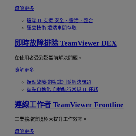
瞭解更多
遠端 IT 支援
安全、靈活、整合
運營技術
遠端車間存取
即時故障排除
TeamViewer DEX
在使用者受到影響前解決問題。
瞭解更多
端點故障排除
識別並解決問題
端點自動化
自動執行常規 IT 任務
連線工作者
TeamViewer Frontline
工業擴增實境極大提升工作效率。
瞭解更多