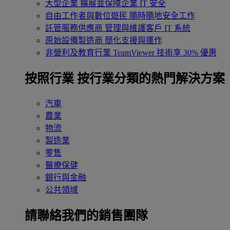
大型企業
擴展並保障企業 IT 安全
自由工作者與數位遊民
隨時隨地安全工作
託管服務供應商
管理與維護客戶 IT 系統
原始設備製造商
簡化支援與運作
非營利及教育行業
TeamViewer 技術享 30% 優惠
按照行業
按行業分類的熱門解決方案
汽車
農業
物流
製造業
零售
醫療保健
銀行與金融
公共領域
請聯絡我們的銷售團隊