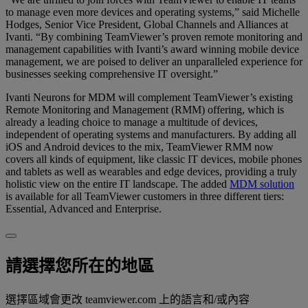
to manage even more devices and operating systems,” said Michelle
Hodges, Senior Vice President, Global Channels and Alliances at
Ivanti. “By combining TeamViewer’s proven remote monitoring and
management capabilities with Ivanti’s award winning mobile device
management, we are poised to deliver an unparalleled experience for
businesses seeking comprehensive IT oversight.”
Ivanti Neurons for MDM will complement TeamViewer’s existing
Remote Monitoring and Management (RMM) offering, which is
already a leading choice to manage a multitude of devices,
independent of operating systems and manufacturers. By adding all
iOS and Android devices to the mix, TeamViewer RMM now
covers all kinds of equipment, like classic IT devices, mobile phones
and tablets as well as wearables and edge devices, providing a truly
holistic view on the entire IT landscape. The added
MDM solution
is available for all TeamViewer customers in three different tiers:
Essential, Advanced and Enterprise.
請選擇您所在的地區
選擇區域會更改 teamviewer.com 上的語言和/或內容