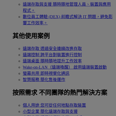
遠端存取與支援
隨時隨地管理人員、裝置與應用
程式。
數位員工體驗 (DEX)
前瞻式解決 IT 問題，避免影
響工作效率。
其他使用案例
遠端存取
透過安全連線改進存取
遠端控制
跨平台對裝置進行控制
遠端桌面
隨時隨地提升工作效率
Wake-on-LAN（遠端喚醒）
啟用遠端裝置啟動
螢幕共用
即時視覺化通訊
智慧服務
簡化售後運作
按照需求
不同團隊的熱門解決方案
個人用途
您可從任何地點存取裝置
小型企業
簡化遠端存取與支援