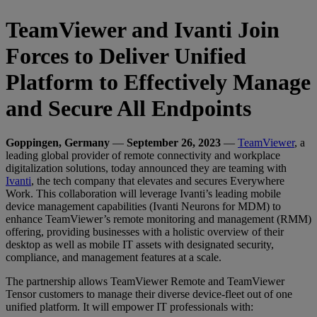
TeamViewer and Ivanti Join
Forces to Deliver Unified
Platform to Effectively Manage
and Secure All Endpoints
Goppingen, Germany
—
September 26, 2023
—
TeamViewer
, a
leading global provider of remote connectivity and workplace
digitalization solutions, today announced they are teaming with
Ivanti
, the tech company that elevates and secures Everywhere
Work. This collaboration will leverage Ivanti’s leading mobile
device management capabilities (Ivanti Neurons for MDM) to
enhance TeamViewer’s remote monitoring and management (RMM)
offering, providing businesses with a holistic overview of their
desktop as well as mobile IT assets with designated security,
compliance, and management features at a scale.
The partnership allows TeamViewer Remote and TeamViewer
Tensor customers to manage their diverse device-fleet out of one
unified platform. It will empower IT professionals with: