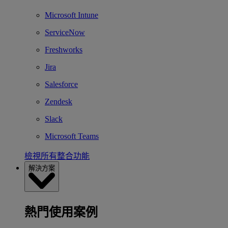
Microsoft Intune
ServiceNow
Freshworks
Jira
Salesforce
Zendesk
Slack
Microsoft Teams
檢視所有整合功能
解決方案
熱門使用案例