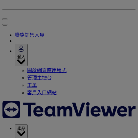
聯絡銷售人員
登入
開啟網頁應用程式
管理主控台
工單
客戶入口網站
產品