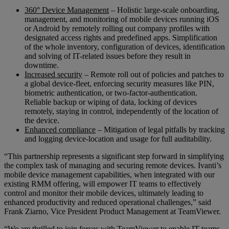
360° Device Management
– Holistic large-scale onboarding,
management, and monitoring of mobile devices running iOS
or Android by remotely rolling out company profiles with
designated access rights and predefined apps. Simplification
of the whole inventory, configuration of devices, identification
and solving of IT-related issues before they result in
downtime.
Increased security
– Remote roll out of policies and patches to
a global device-fleet, enforcing security measures like PIN,
biometric authentication, or two-factor-authentication.
Reliable backup or wiping of data, locking of devices
remotely, staying in control, independently of the location of
the device.
Enhanced compliance
– Mitigation of legal pitfalls by tracking
and logging device-location and usage for full auditability.
“This partnership represents a significant step forward in simplifying
the complex task of managing and securing remote devices. Ivanti’s
mobile device management capabilities, when integrated with our
existing RMM offering, will empower IT teams to effectively
control and monitor their mobile devices, ultimately leading to
enhanced productivity and reduced operational challenges,” said
Frank Ziarno, Vice President Product Management at TeamViewer.
“We are thrilled to join forces with TeamViewer to enable IT teams