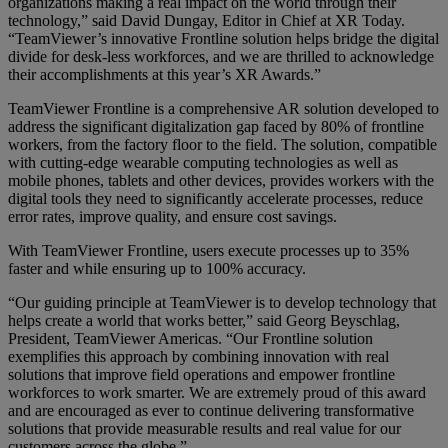
organizations making a real impact on the world through their
technology,” said David Dungay, Editor in Chief at XR Today.
“TeamViewer’s innovative Frontline solution helps bridge the digital
divide for desk-less workforces, and we are thrilled to acknowledge
their accomplishments at this year’s XR Awards.”
TeamViewer Frontline is a comprehensive AR solution developed to
address the significant digitalization gap faced by 80% of frontline
workers, from the factory floor to the field. The solution, compatible
with cutting-edge wearable computing technologies as well as
mobile phones, tablets and other devices, provides workers with the
digital tools they need to significantly accelerate processes, reduce
error rates, improve quality, and ensure cost savings.
With TeamViewer Frontline, users execute processes up to 35%
faster and while ensuring up to 100% accuracy.
“Our guiding principle at TeamViewer is to develop technology that
helps create a world that works better,” said Georg Beyschlag,
President, TeamViewer Americas. “Our Frontline solution
exemplifies this approach by combining innovation with real
solutions that improve field operations and empower frontline
workforces to work smarter. We are extremely proud of this award
and are encouraged as ever to continue delivering transformative
solutions that provide measurable results and real value for our
customers across the globe.”