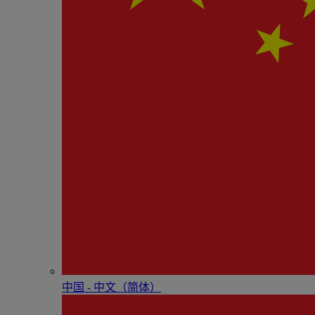
中国 - 中⽂（简体）