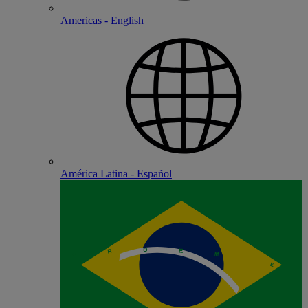
Americas - English
América Latina - Español