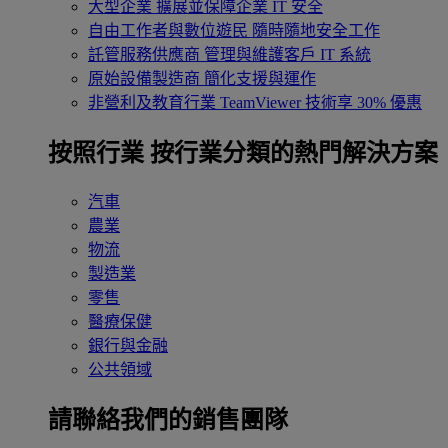
大型企業
擴展並保障企業 IT 安全
自由工作者與數位遊民
隨時隨地安全工作
託管服務供應商
管理與維護客戶 IT 系統
原始設備製造商
簡化支援與運作
非營利及教育行業
TeamViewer 技術享 30% 優惠
按照行業
按行業分類的熱門解決方案
汽車
農業
物流
製造業
零售
醫療保健
銀行與金融
公共領域
請聯絡我們的銷售團隊