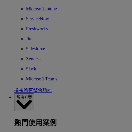
Microsoft Intune
ServiceNow
Freshworks
Jira
Salesforce
Zendesk
Slack
Microsoft Teams
檢視所有整合功能
解決方案
熱門使用案例