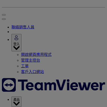
聯絡銷售人員
登入
開啟網頁應用程式
管理主控台
工單
客戶入口網站
產品