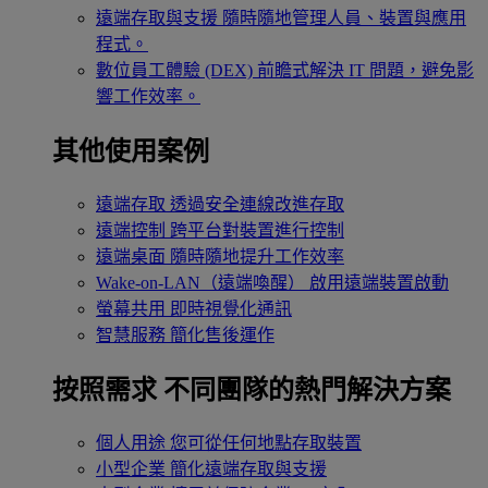
遠端存取與支援
隨時隨地管理人員、裝置與應用
程式。
數位員工體驗 (DEX)
前瞻式解決 IT 問題，避免影
響工作效率。
其他使用案例
遠端存取
透過安全連線改進存取
遠端控制
跨平台對裝置進行控制
遠端桌面
隨時隨地提升工作效率
Wake-on-LAN（遠端喚醒）
啟用遠端裝置啟動
螢幕共用
即時視覺化通訊
智慧服務
簡化售後運作
按照需求
不同團隊的熱門解決方案
個人用途
您可從任何地點存取裝置
小型企業
簡化遠端存取與支援