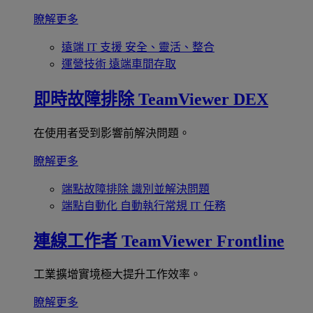
瞭解更多
遠端 IT 支援
安全、靈活、整合
運營技術
遠端車間存取
即時故障排除
TeamViewer DEX
在使用者受到影響前解決問題。
瞭解更多
端點故障排除
識別並解決問題
端點自動化
自動執行常規 IT 任務
連線工作者
TeamViewer Frontline
工業擴增實境極大提升工作效率。
瞭解更多