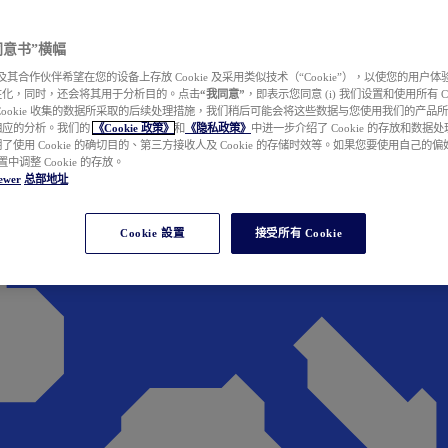
e 同意书”横幅
wer 及其合作伙伴希望在您的设备上存放 Cookie 及采用类似技术（“Cookie”），以使您的用
性化，同时，还会将其用于分析目的。点击
“我同意”
，即表示您同意 (i) 我们设置和使用所有 Cook
Cookie 收集的数据所采取的后续处理措施，我们稍后可能会将这些数据与您使用我们的产品
相应的分析。我们的
《Cookie 政策》
和
《隐私政策》
中进一步介绍了 Cookie 的存放和数据
了使用 Cookie 的确切目的、第三方接收人及 Cookie 的存储时效等。如果您要使用自己的
 设置中调整 Cookie 的存放。
ewer
总部地址
Cookie 設置
接受所有 Cookie