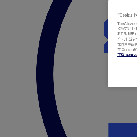
“Cooki
TeamVie
措施更具个
我们对利用 
合，并进行
尤其着重说明
在 Cookie
下载 TeamVi