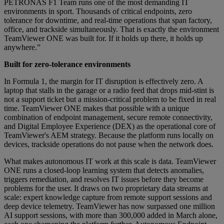
PETRONAS F1 Team runs one of the most demanding IT
environments in sport. Thousands of critical endpoints, zero
tolerance for downtime, and real-time operations that span factory,
office, and trackside simultaneously. That is exactly the environment
TeamViewer ONE was built for. If it holds up there, it holds up
anywhere.”
Built for zero-tolerance environments
In Formula 1, the margin for IT disruption is effectively zero. A
laptop that stalls in the garage or a radio feed that drops mid-stint is
not a support ticket but a mission-critical problem to be fixed in real
time. TeamViewer ONE makes that possible with a unique
combination of endpoint management, secure remote connectivity,
and Digital Employee Experience (DEX) as the operational core of
TeamViewer's AEM strategy. Because the platform runs locally on
devices, trackside operations do not pause when the network does.
What makes autonomous IT work at this scale is data. TeamViewer
ONE runs a closed-loop learning system that detects anomalies,
triggers remediation, and resolves IT issues before they become
problems for the user. It draws on two proprietary data streams at
scale: expert knowledge capture from remote support sessions and
deep device telemetry. TeamViewer has now surpassed one million
AI support sessions, with more than 300,000 added in March alone,