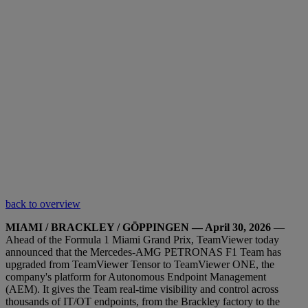
back to overview
MIAMI / BRACKLEY / GÖPPINGEN — April 30, 2026
—
Ahead of the Formula 1 Miami Grand Prix, TeamViewer today
announced that the Mercedes-AMG PETRONAS F1 Team has
upgraded from TeamViewer Tensor to TeamViewer ONE, the
company's platform for Autonomous Endpoint Management
(AEM). It gives the Team real-time visibility and control across
thousands of IT/OT endpoints, from the Brackley factory to the