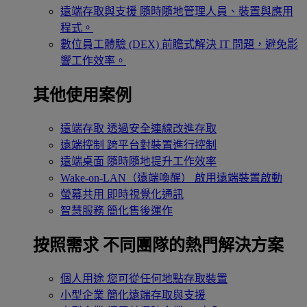
遠端存取與支援
隨時隨地管理人員、裝置與應用
程式。
數位員工體驗 (DEX)
前瞻式解決 IT 問題，避免影
響工作效率。
其他使用案例
遠端存取
透過安全連線改進存取
遠端控制
跨平台對裝置進行控制
遠端桌面
隨時隨地提升工作效率
Wake-on-LAN（遠端喚醒）
啟用遠端裝置啟動
螢幕共用
即時視覺化通訊
智慧服務
簡化售後運作
按照需求
不同團隊的熱門解決方案
個人用途
您可從任何地點存取裝置
小型企業
簡化遠端存取與支援