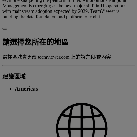
each one sharpening the platform further. Autonomous Endpoint
Management is emerging as the next major shift in IT operations,
with mainstream adoption expected by 2029. TeamViewer is
building the data foundation and platform to lead it.
請選擇您所在的地區
選擇區域會更改 teamviewer.com 上的語言和/或內容
建議區域
Americas