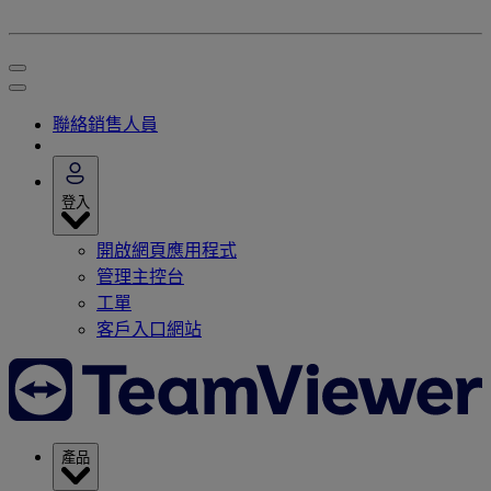
聯絡銷售人員
登入
開啟網頁應用程式
管理主控台
工單
客戶入口網站
產品