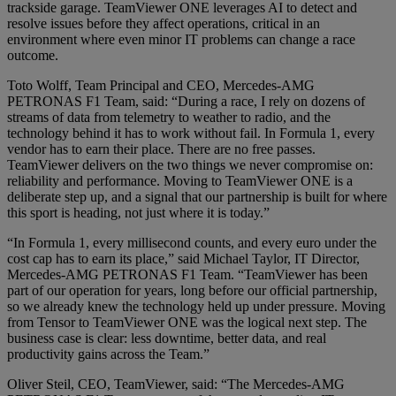
trackside garage. TeamViewer ONE leverages AI to detect and
resolve issues before they affect operations, critical in an
environment where even minor IT problems can change a race
outcome.
Toto Wolff, Team Principal and CEO, Mercedes-AMG
PETRONAS F1 Team, said: “During a race, I rely on dozens of
streams of data from telemetry to weather to radio, and the
technology behind it has to work without fail. In Formula 1, every
vendor has to earn their place. There are no free passes.
TeamViewer delivers on the two things we never compromise on:
reliability and performance. Moving to TeamViewer ONE is a
deliberate step up, and a signal that our partnership is built for where
this sport is heading, not just where it is today.”
“In Formula 1, every millisecond counts, and every euro under the
cost cap has to earn its place,” said Michael Taylor, IT Director,
Mercedes-AMG PETRONAS F1 Team. “TeamViewer has been
part of our operation for years, long before our official partnership,
so we already knew the technology held up under pressure. Moving
from Tensor to TeamViewer ONE was the logical next step. The
business case is clear: less downtime, better data, and real
productivity gains across the Team.”
Oliver Steil, CEO, TeamViewer, said: “The Mercedes-AMG