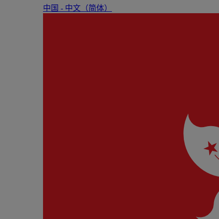
中国 - 中⽂（简体）