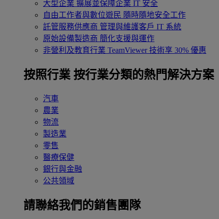
大型企業
擴展並保障企業 IT 安全
自由工作者與數位遊民
隨時隨地安全工作
託管服務供應商
管理與維護客戶 IT 系統
原始設備製造商
簡化支援與運作
非營利及教育行業
TeamViewer 技術享 30% 優惠
按照行業
按行業分類的熱門解決方案
汽車
農業
物流
製造業
零售
醫療保健
銀行與金融
公共領域
請聯絡我們的銷售團隊