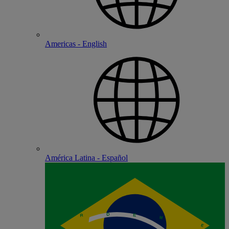
Americas - English
América Latina - Español