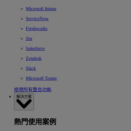
Microsoft Intune
ServiceNow
Freshworks
Jira
Salesforce
Zendesk
Slack
Microsoft Teams
檢視所有整合功能
解決方案
熱門使用案例