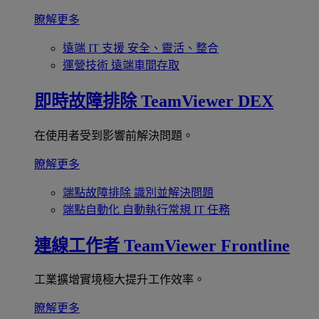
瞭解更多
遠端 IT 支援
安全、靈活、整合
運營技術
遠端車間存取
即時故障排除
TeamViewer DEX
在使用者受到影響前解決問題。
瞭解更多
端點故障排除
識別並解決問題
端點自動化
自動執行常規 IT 任務
連線工作者
TeamViewer Frontline
工業擴增實境極大提升工作效率。
瞭解更多