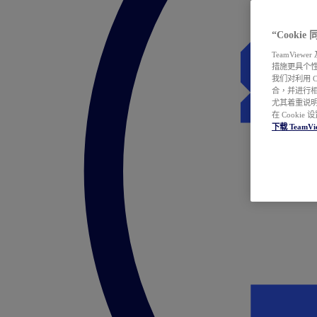
“Cooki
TeamVie
措施更具个
我们对利用 
合，并进行
尤其着重说明
在 Cookie
下载 TeamVi