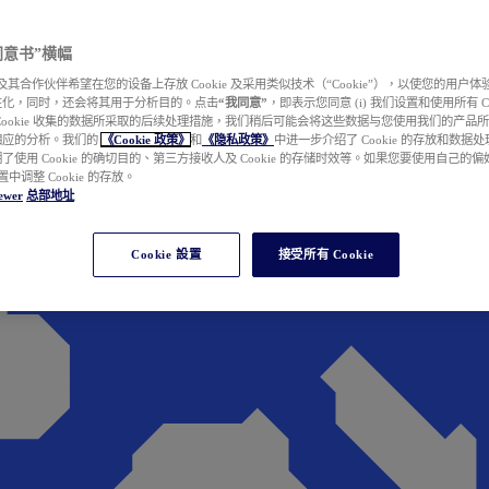
e 同意书”横幅
wer 及其合作伙伴希望在您的设备上存放 Cookie 及采用类似技术（“Cookie”），以使您的用
性化，同时，还会将其用于分析目的。点击
“我同意”
，即表示您同意 (i) 我们设置和使用所有 Cook
Cookie 收集的数据所采取的后续处理措施，我们稍后可能会将这些数据与您使用我们的产品
相应的分析。我们的
《Cookie 政策》
和
《隐私政策》
中进一步介绍了 Cookie 的存放和数据
了使用 Cookie 的确切目的、第三方接收人及 Cookie 的存储时效等。如果您要使用自己的
 设置中调整 Cookie 的存放。
ewer
总部地址
Cookie 設置
接受所有 Cookie