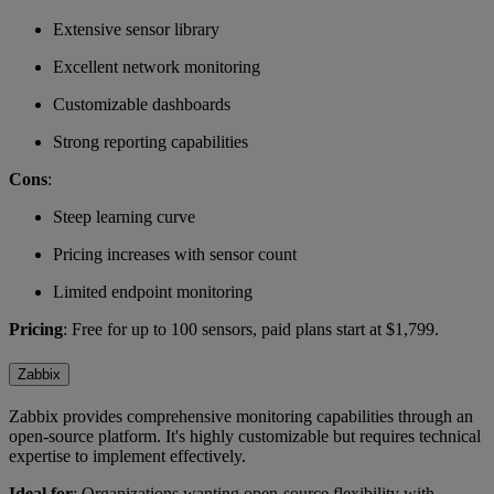
Extensive sensor library
Excellent network monitoring
Customizable dashboards
Strong reporting capabilities
Cons
:
Steep learning curve
Pricing increases with sensor count
Limited endpoint monitoring
Pricing
: Free for up to 100 sensors, paid plans start at $1,799.
Zabbix
Zabbix provides comprehensive monitoring capabilities through an
open-source platform. It's highly customizable but requires technical
expertise to implement effectively.
Ideal for
: Organizations wanting open-source flexibility with