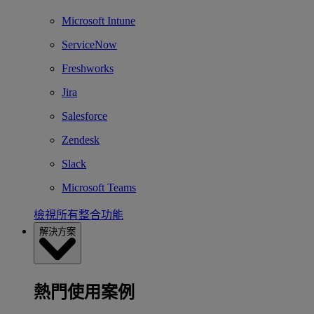
Microsoft Intune
ServiceNow
Freshworks
Jira
Salesforce
Zendesk
Slack
Microsoft Teams
檢視所有整合功能
解決方案
熱門使用案例