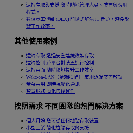
遠端存取與支援
隨時隨地管理人員、裝置與應用
程式。
數位員工體驗 (DEX)
前瞻式解決 IT 問題，避免影
響工作效率。
其他使用案例
遠端存取
透過安全連線改進存取
遠端控制
跨平台對裝置進行控制
遠端桌面
隨時隨地提升工作效率
Wake-on-LAN（遠端喚醒）
啟用遠端裝置啟動
螢幕共用
即時視覺化通訊
智慧服務
簡化售後運作
按照需求
不同團隊的熱門解決方案
個人用途
您可從任何地點存取裝置
小型企業
簡化遠端存取與支援