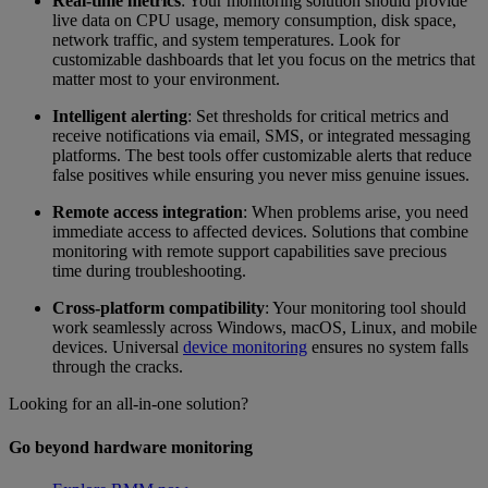
Real-time metrics
: Your monitoring solution should provide
live data on CPU usage, memory consumption, disk space,
network traffic, and system temperatures. Look for
customizable dashboards that let you focus on the metrics that
matter most to your environment.
Intelligent alerting
: Set thresholds for critical metrics and
receive notifications via email, SMS, or integrated messaging
platforms. The best tools offer customizable alerts that reduce
false positives while ensuring you never miss genuine issues.
Remote access integration
: When problems arise, you need
immediate access to affected devices. Solutions that combine
monitoring with remote support capabilities save precious
time during troubleshooting.
Cross-platform compatibility
: Your monitoring tool should
work seamlessly across Windows, macOS, Linux, and mobile
devices. Universal
device monitoring
ensures no system falls
through the cracks.
Looking for an all-in-one solution?
Go beyond hardware monitoring