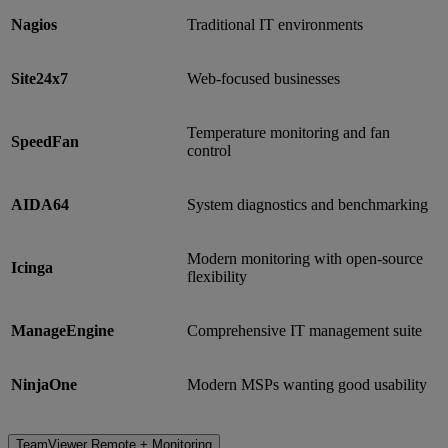
Nagios
Traditional IT environments
Site24x7
Web-focused businesses
Temperature monitoring and fan
SpeedFan
control
AIDA64
System diagnostics and benchmarking
Modern monitoring with open-source
Icinga
flexibility
ManageEngine
Comprehensive IT management suite
NinjaOne
Modern MSPs wanting good usability
TeamViewer Remote + Monitoring