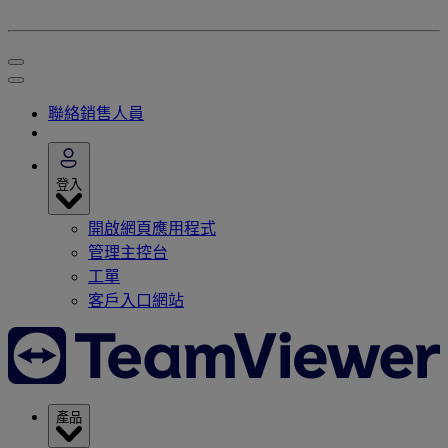
聯絡銷售人員
登入
開啟網頁應用程式
管理主控台
工單
客戶入口網站
產品