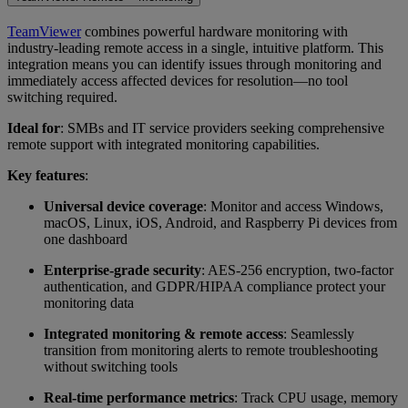
TeamViewer
combines powerful hardware monitoring with
industry-leading remote access in a single, intuitive platform. This
integration means you can identify issues through monitoring and
immediately access affected devices for resolution—no tool
switching required.
Ideal for
: SMBs and IT service providers seeking comprehensive
remote support with integrated monitoring capabilities.
Key features
:
Universal device coverage
: Monitor and access Windows,
macOS, Linux, iOS, Android, and Raspberry Pi devices from
one dashboard
Enterprise-grade security
: AES-256 encryption, two-factor
authentication, and GDPR/HIPAA compliance protect your
monitoring data
Integrated monitoring & remote access
: Seamlessly
transition from monitoring alerts to remote troubleshooting
without switching tools
Real-time performance metrics
: Track CPU usage, memory