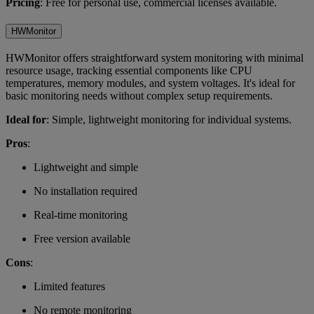
Pricing
: Free for personal use, commercial licenses available.
HWMonitor
HWMonitor offers straightforward system monitoring with minimal
resource usage, tracking essential components like CPU
temperatures, memory modules, and system voltages. It's ideal for
basic monitoring needs without complex setup requirements.
Ideal for
: Simple, lightweight monitoring for individual systems.
Pros
:
Lightweight and simple
No installation required
Real-time monitoring
Free version available
Cons
:
Limited features
No remote monitoring