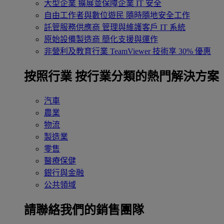
大型企業
擴展並保障企業 IT 安全
自由工作者與數位遊民
隨時隨地安全工作
託管服務供應商
管理與維護客戶 IT 系統
原始設備製造商
簡化支援與運作
非營利及教育行業
TeamViewer 技術享 30% 優惠
按照行業
按行業分類的熱門解決方案
汽車
農業
物流
製造業
零售
醫療保健
銀行與金融
公共領域
請聯絡我們的銷售團隊