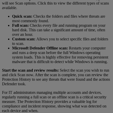
will see Scan options. Click this to view the different types of scans
available.
Quick scan:
Checks the folders and files where threats are
most commonly found.
Full scan:
Checks every file and running program on your
hard disk. This can take a significant amount of time, often
over an hour.
Custom scan:
Allows you to select specific files and folders
to scan.
Microsoft Defender Offline scan:
Restarts your computer
and runs a deep scan before the full Windows operating
system loads. This is highly effective for removing persistent
malware that is difficult to detect while Windows is running.
Start the scan and review results:
Select the scan you wish to run
and click Scan now. After the scan is complete, you can review the
Protection History to see any threats that were found and the actions
Defender took.
For IT administrators managing multiple accounts and devices,
regularly running a full scan or an offline scan is a critical security
measure. The Protection History provides a valuable log for
compliance and incident response, showing what was detected on
each device and when.