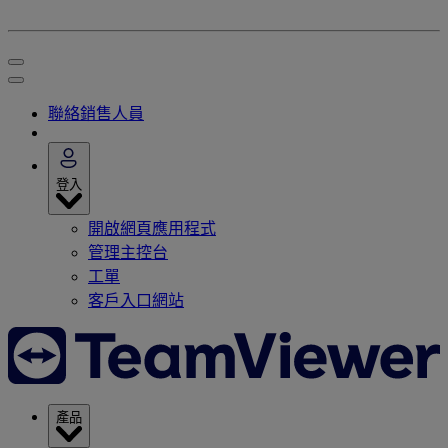
聯絡銷售人員
登入
開啟網頁應用程式
管理主控台
工單
客戶入口網站
產品