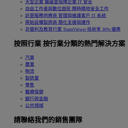
大型企業
擴展並保障企業 IT 安全
自由工作者與數位遊民
隨時隨地安全工作
託管服務供應商
管理與維護客戶 IT 系統
原始設備製造商
簡化支援與運作
非營利及教育行業
TeamViewer 技術享 30% 優惠
按照行業
按行業分類的熱門解決方案
汽車
農業
物流
製造業
零售
醫療保健
銀行與金融
公共領域
請聯絡我們的銷售團隊