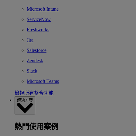
Microsoft Intune
ServiceNow
Freshworks
Jira
Salesforce
Zendesk
Slack
Microsoft Teams
檢視所有整合功能
解決方案
熱門使用案例