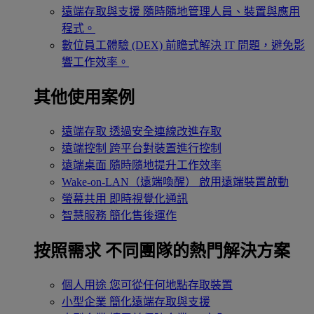
遠端存取與支援
隨時隨地管理人員、裝置與應用
程式。
數位員工體驗 (DEX)
前瞻式解決 IT 問題，避免影
響工作效率。
其他使用案例
遠端存取
透過安全連線改進存取
遠端控制
跨平台對裝置進行控制
遠端桌面
隨時隨地提升工作效率
Wake-on-LAN（遠端喚醒）
啟用遠端裝置啟動
螢幕共用
即時視覺化通訊
智慧服務
簡化售後運作
按照需求
不同團隊的熱門解決方案
個人用途
您可從任何地點存取裝置
小型企業
簡化遠端存取與支援