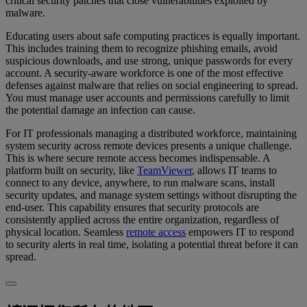
critical security patches that close vulnerabilities exploited by
malware.
Educating users about safe computing practices is equally important.
This includes training them to recognize phishing emails, avoid
suspicious downloads, and use strong, unique passwords for every
account. A security-aware workforce is one of the most effective
defenses against malware that relies on social engineering to spread.
You must manage user accounts and permissions carefully to limit
the potential damage an infection can cause.
For IT professionals managing a distributed workforce, maintaining
system security across remote devices presents a unique challenge.
This is where secure remote access becomes indispensable. A
platform built on security, like
TeamViewer
, allows IT teams to
connect to any device, anywhere, to run malware scans, install
security updates, and manage system settings without disrupting the
end-user. This capability ensures that security protocols are
consistently applied across the entire organization, regardless of
physical location. Seamless
remote access
empowers IT to respond
to security alerts in real time, isolating a potential threat before it can
spread.