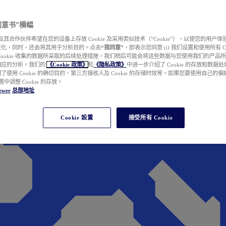
e 同意书”横幅
wer 及其合作伙伴希望在您的设备上存放 Cookie 及采用类似技术（“Cookie”），以使您的用
性化，同时，还会将其用于分析目的。点击
“我同意”
，即表示您同意 (i) 我们设置和使用所有 Cook
Cookie 收集的数据所采取的后续处理措施，我们稍后可能会将这些数据与您使用我们的产品
相应的分析。我们的
《Cookie 政策》
和
《隐私政策》
中进一步介绍了 Cookie 的存放和数据
了使用 Cookie 的确切目的、第三方接收人及 Cookie 的存储时效等。如果您要使用自己的
 设置中调整 Cookie 的存放。
ewer
总部地址
Cookie 設置
接受所有 Cookie