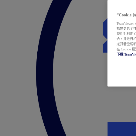
“Cooki
TeamVie
措施更具个
我们对利用 
合，并进行
尤其着重说明
在 Cookie
下载 TeamVi