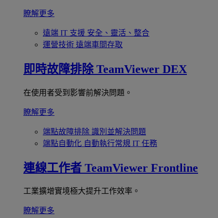
瞭解更多
遠端 IT 支援
安全、靈活、整合
運營技術
遠端車間存取
即時故障排除
TeamViewer DEX
在使用者受到影響前解決問題。
瞭解更多
端點故障排除
識別並解決問題
端點自動化
自動執行常規 IT 任務
連線工作者
TeamViewer Frontline
工業擴增實境極大提升工作效率。
瞭解更多