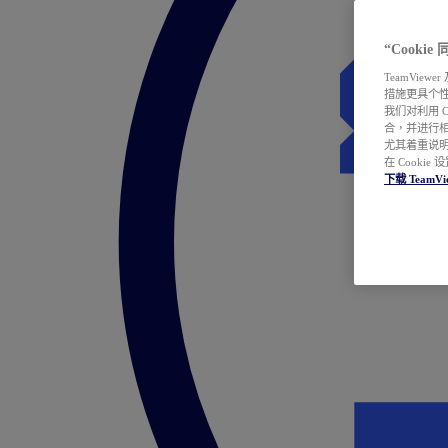
“Cooki
TeamVie
措施更具个
我们对利用 
合，并进行
尤其着重说明
在 Cookie
下载 TeamVi