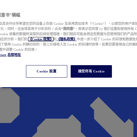
e 同意书”横幅
wer 及其合作伙伴希望在您的设备上存放 Cookie 及采用类似技术（“Cookie”），以使您的用
性化，同时，还会将其用于分析目的。点击
“我同意”
，即表示您同意 (i) 我们设置和使用所有 Cook
Cookie 收集的数据所采取的后续处理措施，我们稍后可能会将这些数据与您使用我们的产品
相应的分析。我们的
《Cookie 政策》
和
《隐私政策》
中进一步介绍了 Cookie 的存放和数据
了使用 Cookie 的确切目的、第三方接收人及 Cookie 的存储时效等。如果您要使用自己的
 设置中调整 Cookie 的存放。
ewer
总部地址
Cookie 設置
接受所有 Cookie