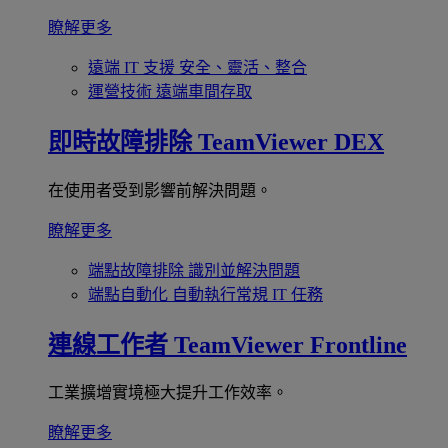
瞭解更多
遠端 IT 支援
安全、靈活、整合
運營技術
遠端車間存取
即時故障排除
TeamViewer DEX
在使用者受到影響前解決問題。
瞭解更多
端點故障排除
識別並解決問題
端點自動化
自動執行常規 IT 任務
連線工作者
TeamViewer Frontline
工業擴增實境極大提升工作效率。
瞭解更多