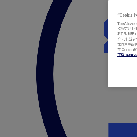
“Cooki
TeamVie
措施更具个
我们对利用 
合，并进行
尤其着重说明
在 Cookie
下载 TeamVi