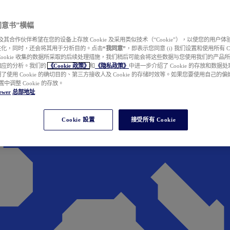
e 同意书”横幅
wer 及其合作伙伴希望在您的设备上存放 Cookie 及采用类似技术（“Cookie”），以使您的用
性化，同时，还会将其用于分析目的。点击
“我同意”
，即表示您同意 (i) 我们设置和使用所有 Cook
Cookie 收集的数据所采取的后续处理措施，我们稍后可能会将这些数据与您使用我们的产品
相应的分析。我们的
《Cookie 政策》
和
《隐私政策》
中进一步介绍了 Cookie 的存放和数据
了使用 Cookie 的确切目的、第三方接收人及 Cookie 的存储时效等。如果您要使用自己的
 设置中调整 Cookie 的存放。
ewer
总部地址
Cookie 設置
接受所有 Cookie