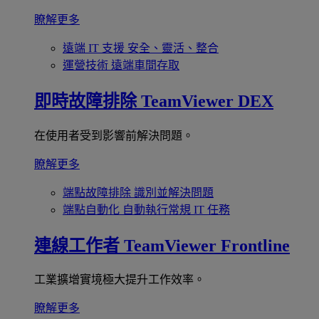
瞭解更多
遠端 IT 支援
安全、靈活、整合
運營技術
遠端車間存取
即時故障排除
TeamViewer DEX
在使用者受到影響前解決問題。
瞭解更多
端點故障排除
識別並解決問題
端點自動化
自動執行常規 IT 任務
連線工作者
TeamViewer Frontline
工業擴增實境極大提升工作效率。
瞭解更多