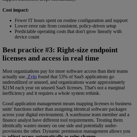
Cost impact:
Fewer IT hours spent on routine configuration and support
Lower error rate from consistent, policy-driven setup
Predictable operating costs that don't grow linearly with
device count
Best practice #3: Right-size endpoint
licenses and access in real time
Most organizations pay for more software access than their teams
actually use.
Zylo
found that 53% of SaaS applications go
underutilized or unused, and organizations waste approximately
$21M each year on unused SaaS licenses. That's not a marginal
inefficiency and it requires a whole system rethink.
Good application management means mapping licenses to business
units' functions rather than assigning identical software packages
across your digital environment. A warehouse team member and a
finance analyst have different tool requirements. Treating them
identically wastes money on one side and potentially under-
provisions the other. Dynamic permission management allows you
to
adjust access automatically as roles change.