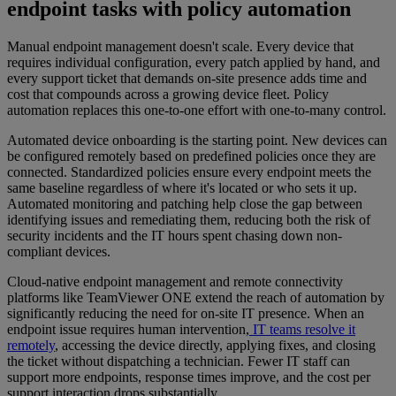
endpoint tasks with policy automation
Manual endpoint management doesn't scale. Every device that
requires individual configuration, every patch applied by hand, and
every support ticket that demands on-site presence adds time and
cost that compounds across a growing device fleet. Policy
automation replaces this one-to-one effort with one-to-many control.
Automated device onboarding is the starting point. New devices can
be configured remotely based on predefined policies once they are
connected. Standardized policies ensure every endpoint meets the
same baseline regardless of where it's located or who sets it up.
Automated monitoring and patching help close the gap between
identifying issues and remediating them, reducing both the risk of
security incidents and the IT hours spent chasing down non-
compliant devices.
Cloud-native endpoint management and remote connectivity
platforms like TeamViewer ONE extend the reach of automation by
significantly reducing the need for on-site IT presence. When an
endpoint issue requires human intervention,
IT teams resolve it
remotely
, accessing the device directly, applying fixes, and closing
the ticket without dispatching a technician. Fewer IT staff can
support more endpoints, response times improve, and the cost per
support interaction drops substantially.