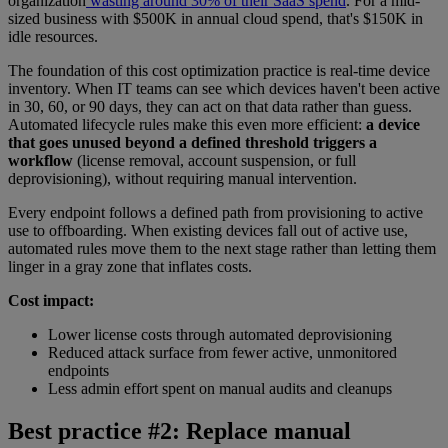
organization
wasting around 30% of their SaaS spend
. For a mid-
sized business with $500K in annual cloud spend, that's $150K in
idle resources.
The foundation of this cost optimization practice is real-time device
inventory. When IT teams can see which devices haven't been active
in 30, 60, or 90 days, they can act on that data rather than guess.
Automated lifecycle rules make this even more efficient:
a device
that goes unused beyond a defined threshold triggers a
workflow
(license removal, account suspension, or full
deprovisioning), without requiring manual intervention.
Every endpoint follows a defined path from provisioning to active
use to offboarding. When existing devices fall out of active use,
automated rules move them to the next stage rather than letting them
linger in a gray zone that inflates costs.
Cost impact:
Lower license costs through automated deprovisioning
Reduced attack surface from fewer active, unmonitored
endpoints
Less admin effort spent on manual audits and cleanups
Best practice #2: Replace manual