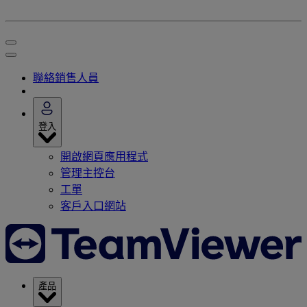
聯絡銷售人員
登入
開啟網頁應用程式
管理主控台
工單
客戶入口網站
產品