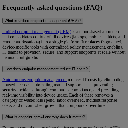
Frequently asked questions (FAQ)
What is unified endpoint management (UEM)?
Unified endpoint management (UEM)
is a cloud-based approach
that consolidates control of all devices (laptops, mobiles, tablets, and
remote workstations) into a single platform. It replaces fragmented,
device-specific tools with centralized policy management, enabling
IT teams to provision, secure, and support endpoints at scale without
manual configuration.
How does endpoint management reduce IT costs?
Autonomous endpoint management
reduces IT costs by eliminating
unused licenses, automating manual support tasks, preventing
security incidents through continuous compliance, and providing
real-time visibility into device usage. Each of these removes a
category of waste: idle spend, labor overhead, incident response
costs, and uncontrolled growth that compounds over time.
What is endpoint sprawl and why does it matter?
Endpoint sprawl occurs when device counts grow faster than IT's