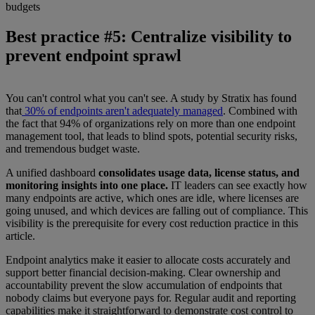
budgets
Best practice #5: Centralize visibility to
prevent endpoint sprawl
You can't control what you can't see. A study by Stratix has found
that
30% of endpoints aren't adequately managed
. Combined with
the fact that 94% of organizations rely on more than one endpoint
management tool, that leads to blind spots, potential security risks,
and tremendous budget waste.
A unified dashboard
consolidates usage data, license status, and
monitoring insights into one place.
IT leaders can see exactly how
many endpoints are active, which ones are idle, where licenses are
going unused, and which devices are falling out of compliance. This
visibility is the prerequisite for every cost reduction practice in this
article.
Endpoint analytics make it easier to allocate costs accurately and
support better financial decision-making. Clear ownership and
accountability prevent the slow accumulation of endpoints that
nobody claims but everyone pays for. Regular audit and reporting
capabilities make it straightforward to demonstrate cost control to