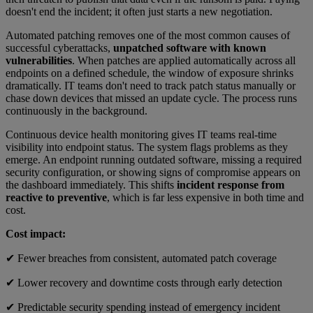
doesn't end the incident; it often just starts a new negotiation.
Automated patching removes one of the most common causes of
successful cyberattacks,
unpatched software with known
vulnerabilities
. When patches are applied automatically across all
endpoints on a defined schedule, the window of exposure shrinks
dramatically. IT teams don't need to track patch status manually or
chase down devices that missed an update cycle. The process runs
continuously in the background.
Continuous device health monitoring gives IT teams real-time
visibility into endpoint status. The system flags problems as they
emerge. An endpoint running outdated software, missing a required
security configuration, or showing signs of compromise appears on
the dashboard immediately. This shifts
incident response from
reactive to preventive
, which is far less expensive in both time and
cost.
Cost impact:
✔ Fewer breaches from consistent, automated patch coverage
✔ Lower recovery and downtime costs through early detection
✔ Predictable security spending instead of emergency incident