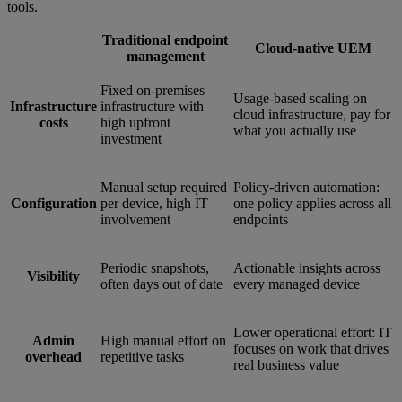
tools.
Traditional endpoint
Cloud-native UEM
management
Fixed on-premises
Usage-based scaling on
Infrastructure
infrastructure with
cloud infrastructure, pay for
costs
high upfront
what you actually use
investment
Manual setup required
Policy-driven automation:
Configuration
per device, high IT
one policy applies across all
involvement
endpoints
Periodic snapshots,
Actionable insights across
Visibility
often days out of date
every managed device
Lower operational effort: IT
Admin
High manual effort on
focuses on work that drives
overhead
repetitive tasks
real business value