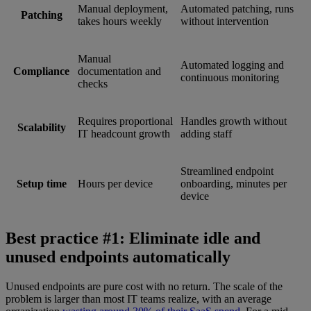
Manual deployment,
Automated patching, runs
Patching
takes hours weekly
without intervention
Manual
Automated logging and
Compliance
documentation and
continuous monitoring
checks
Requires proportional
Handles growth without
Scalability
IT headcount growth
adding staff
Streamlined endpoint
Setup time
Hours per device
onboarding, minutes per
device
Best practice #1: Eliminate idle and
unused endpoints automatically
Unused endpoints are pure cost with no return. The scale of the
problem is larger than most IT teams realize, with an average