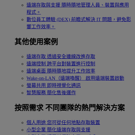
遠端存取與支援
隨時隨地管理人員、裝置與應用
程式。
數位員工體驗 (DEX)
前瞻式解決 IT 問題，避免影
響工作效率。
其他使用案例
遠端存取
透過安全連線改進存取
遠端控制
跨平台對裝置進行控制
遠端桌面
隨時隨地提升工作效率
Wake-on-LAN（遠端喚醒）
啟用遠端裝置啟動
螢幕共用
即時視覺化通訊
智慧服務
簡化售後運作
按照需求
不同團隊的熱門解決方案
個人用途
您可從任何地點存取裝置
小型企業
簡化遠端存取與支援