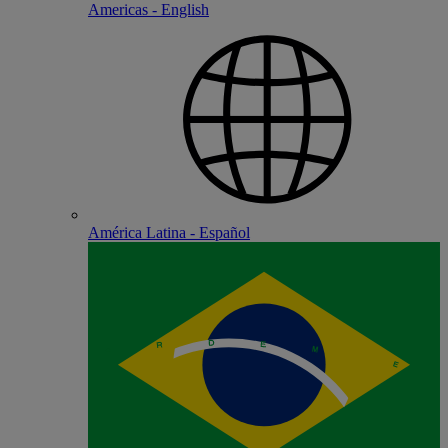
Americas - English
América Latina - Español