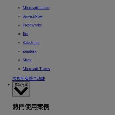
Microsoft Intune
ServiceNow
Freshworks
Jira
Salesforce
Zendesk
Slack
Microsoft Teams
檢視所有整合功能
解決方案
熱門使用案例