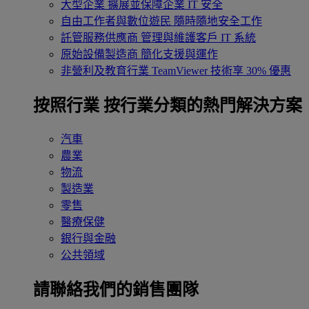
大型企業
擴展並保障企業 IT 安全
自由工作者與數位遊民
隨時隨地安全工作
託管服務供應商
管理與維護客戶 IT 系統
原始設備製造商
簡化支援與運作
非營利及教育行業
TeamViewer 技術享 30% 優惠
按照行業
按行業分類的熱門解決方案
汽車
農業
物流
製造業
零售
醫療保健
銀行與金融
公共領域
請聯絡我們的銷售團隊