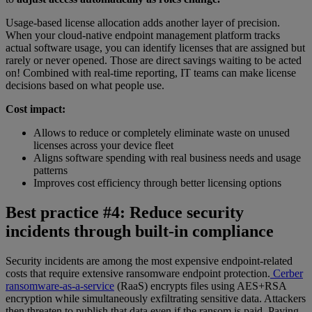
Usage-based license allocation adds another layer of precision.
When your cloud-native endpoint management platform tracks
actual software usage, you can identify licenses that are assigned but
rarely or never opened. Those are direct savings waiting to be acted
on! Combined with real-time reporting, IT teams can make license
decisions based on what people use.
Cost impact:
Allows to reduce or completely eliminate waste on unused
licenses across your device fleet
Aligns software spending with real business needs and usage
patterns
Improves cost efficiency through better licensing options
Best practice #4: Reduce security
incidents through built-in compliance
Security incidents are among the most expensive endpoint-related
costs that require extensive ransomware endpoint protection.
Cerber
ransomware-as-a-service
(RaaS) encrypts files using AES+RSA
encryption while simultaneously exfiltrating sensitive data. Attackers
then threaten to publish that data even if the ransom is paid. Paying