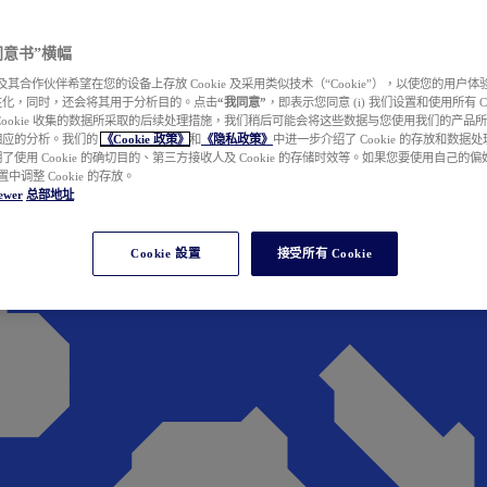
e 同意书”横幅
wer 及其合作伙伴希望在您的设备上存放 Cookie 及采用类似技术（“Cookie”），以使您的用
性化，同时，还会将其用于分析目的。点击
“我同意”
，即表示您同意 (i) 我们设置和使用所有 Cook
Cookie 收集的数据所采取的后续处理措施，我们稍后可能会将这些数据与您使用我们的产品
相应的分析。我们的
《Cookie 政策》
和
《隐私政策》
中进一步介绍了 Cookie 的存放和数据
了使用 Cookie 的确切目的、第三方接收人及 Cookie 的存储时效等。如果您要使用自己的
 设置中调整 Cookie 的存放。
ewer
总部地址
Cookie 設置
接受所有 Cookie