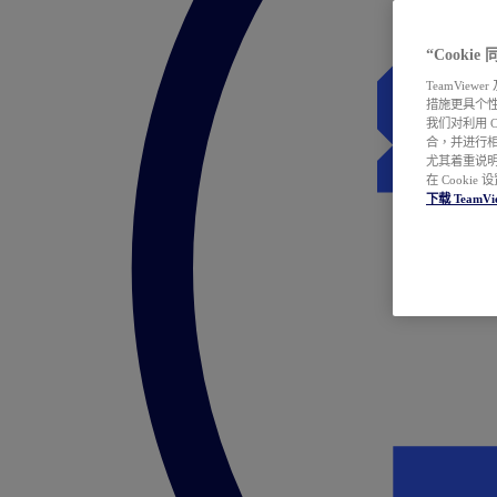
“Cooki
TeamVie
措施更具个
我们对利用 
合，并进行
尤其着重说明
在 Cookie
下载 TeamVi