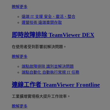
瞭解更多
遠端 IT 支援
安全、靈活、整合
運營技術
遠端車間存取
即時故障排除
TeamViewer DEX
在使用者受到影響前解決問題。
瞭解更多
端點故障排除
識別並解決問題
端點自動化
自動執行常規 IT 任務
連線工作者
TeamViewer Frontline
工業擴增實境極大提升工作效率。
瞭解更多