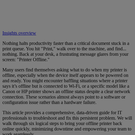
Insights overview
Nothing halts productivity faster than a critical document stuck in a
print queue. You hit "Print," walk over to the machine, and find...
nothing. Back at your desk, a frustrating message glares from your
screen: "Printer Offline."
Many users find themselves asking what to do when my printer is
offline, especially when the device itself appears to be powered on
and ready. You might encounter baffling situations where a printer
says it’s offline but is connected to Wi-Fi, or a specific model like a
Canon or HP printer shows an offline status despite a clear network
connection. These scenarios almost always point to a software or
configuration issue rather than a hardware failure.
This article provides a comprehensive, data-driven guide for IT
professionals to troubleshoot and fix this persistent problem. We will
walk through six logical steps to bring your offline printer back
online quickly, minimizing downtime and empowering your team to
work seamlessly.