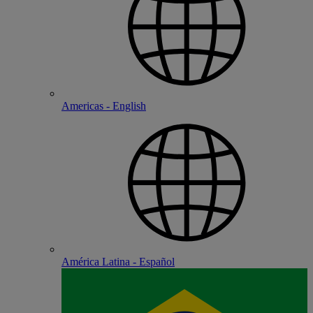
Americas - English
América Latina - Español