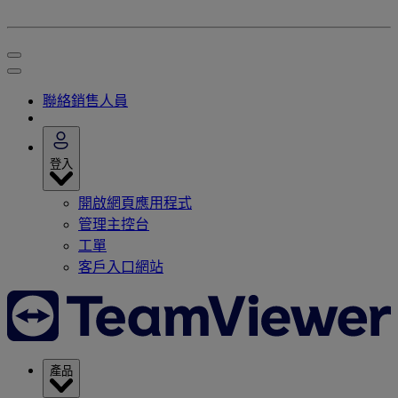
聯絡銷售人員
登入
開啟網頁應用程式
管理主控台
工單
客戶入口網站
產品