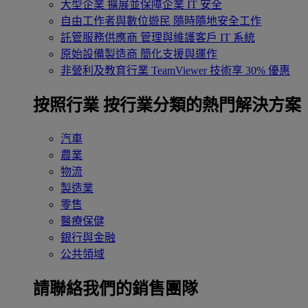
大型企業
擴展並保障企業 IT 安全
自由工作者與數位遊民
隨時隨地安全工作
託管服務供應商
管理與維護客戶 IT 系統
原始設備製造商
簡化支援與運作
非營利及教育行業
TeamViewer 技術享 30% 優惠
按照行業
按行業分類的熱門解決方案
汽車
農業
物流
製造業
零售
醫療保健
銀行與金融
公共領域
請聯絡我們的銷售團隊