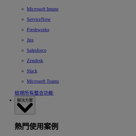
Microsoft Intune
ServiceNow
Freshworks
Jira
Salesforce
Zendesk
Slack
Microsoft Teams
檢視所有整合功能
解決方案
熱門使用案例