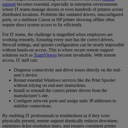
support
becomes essential, especially in enterprise environments
where IT teams manage dozens or even hundreds of printers across
distributed locations. Problems like outdated drivers, misconfigured
ports, or a stubborn Canon or HP printer showing offline often
require direct system access to fix efficiently.
For IT teams, the challenge is magnified when employees are
working remotely. Ensuring every user has the correct drivers,
firewall settings, and spooler configuration can be nearly impossible
without hands-on access. This is where secure remote support
solutions such as
TeamViewer
become invaluable. With remote
access, IT staff can:
Diagnose connectivity and driver issues directly on the end-
user’s device.
Restart essential Windows services like the Print Spooler
without relying on end-user instructions.
Install or reinstall the correct printer drivers from the
manufacturer’s site.
Configure network ports and assign static IP addresses to
stabilize connections.
By enabling IT professionals to troubleshoot as if they were
physically present, remote support drastically reduces downtime,
minimizes ticket resolution times, and ensures consistent printer