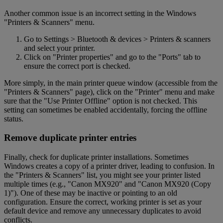
Another common issue is an incorrect setting in the Windows
"Printers & Scanners" menu.
Go to Settings > Bluetooth & devices > Printers & scanners
and select your printer.
Click on "Printer properties" and go to the "Ports" tab to
ensure the correct port is checked.
More simply, in the main printer queue window (accessible from the
"Printers & Scanners" page), click on the "Printer" menu and make
sure that the "Use Printer Offline" option is not checked. This
setting can sometimes be enabled accidentally, forcing the offline
status.
Remove duplicate printer entries
Finally, check for duplicate printer installations. Sometimes
Windows creates a copy of a printer driver, leading to confusion. In
the "Printers & Scanners" list, you might see your printer listed
multiple times (e.g., "Canon MX920" and "Canon MX920 (Copy
1)"). One of these may be inactive or pointing to an old
configuration. Ensure the correct, working printer is set as your
default device and remove any unnecessary duplicates to avoid
conflicts.