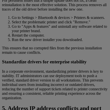
For persistent issues that a simple update does not fix, a clean
reinstallation is the most effective solution. This process removes all
traces of the old driver before installing the new one.
Go to Settings > Bluetooth & devices > Printers & scanners.
Select the problematic printer and click "Remove."
Go to "Apps & features" and uninstall any software related to
your printer brand.
Restart the computer.
Run the new driver installer you downloaded.
This ensures that no corrupted files from the previous installation
remain to cause conflicts.
Standardize drivers for enterprise stability
In a corporate environment, standardizing printer drivers is key to
stability. IT administrators can use deployment tools to push a
verified, standard driver version to all workstations. This prevents
individual users from installing incorrect or outdated drivers,
reducing the number of support tickets related to printer connectivity
and ensuring a consistent, reliable printing experience across the
organization.
5. Address IP address conflicts and port