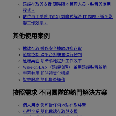
遠端存取與支援
隨時隨地管理人員、裝置與應用
程式。
數位員工體驗 (DEX)
前瞻式解決 IT 問題，避免影
響工作效率。
其他使用案例
遠端存取
透過安全連線改進存取
遠端控制
跨平台對裝置進行控制
遠端桌面
隨時隨地提升工作效率
Wake-on-LAN（遠端喚醒）
啟用遠端裝置啟動
螢幕共用
即時視覺化通訊
智慧服務
簡化售後運作
按照需求
不同團隊的熱門解決方案
個人用途
您可從任何地點存取裝置
小型企業
簡化遠端存取與支援