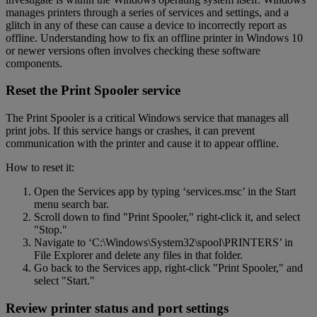
manages printers through a series of services and settings, and a
glitch in any of these can cause a device to incorrectly report as
offline. Understanding how to fix an offline printer in Windows 10
or newer versions often involves checking these software
components.
Reset the Print Spooler service
The Print Spooler is a critical Windows service that manages all
print jobs. If this service hangs or crashes, it can prevent
communication with the printer and cause it to appear offline.
How to reset it:
Open the Services app by typing ‘services.msc’ in the Start
menu search bar.
Scroll down to find "Print Spooler," right-click it, and select
"Stop."
Navigate to ‘C:\Windows\System32\spool\PRINTERS’ in
File Explorer and delete any files in that folder.
Go back to the Services app, right-click "Print Spooler," and
select "Start."
Review printer status and port settings