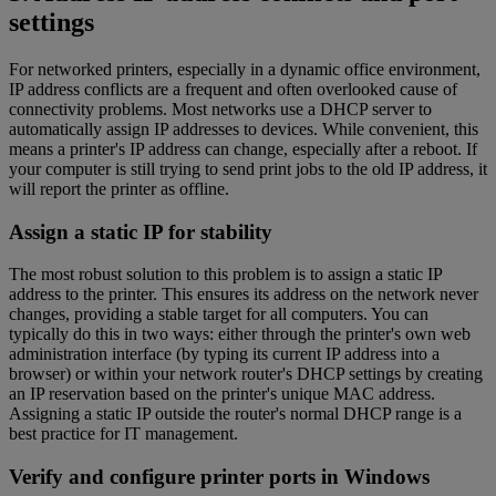
settings
For networked printers, especially in a dynamic office environment,
IP address conflicts are a frequent and often overlooked cause of
connectivity problems. Most networks use a DHCP server to
automatically assign IP addresses to devices. While convenient, this
means a printer's IP address can change, especially after a reboot. If
your computer is still trying to send print jobs to the old IP address, it
will report the printer as offline.
Assign a static IP for stability
The most robust solution to this problem is to assign a static IP
address to the printer. This ensures its address on the network never
changes, providing a stable target for all computers. You can
typically do this in two ways: either through the printer's own web
administration interface (by typing its current IP address into a
browser) or within your network router's DHCP settings by creating
an IP reservation based on the printer's unique MAC address.
Assigning a static IP outside the router's normal DHCP range is a
best practice for IT management.
Verify and configure printer ports in Windows