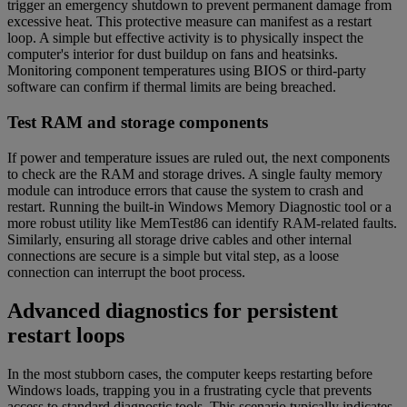
trigger an emergency shutdown to prevent permanent damage from
excessive heat. This protective measure can manifest as a restart
loop. A simple but effective activity is to physically inspect the
computer's interior for dust buildup on fans and heatsinks.
Monitoring component temperatures using BIOS or third-party
software can confirm if thermal limits are being breached.
Test RAM and storage components
If power and temperature issues are ruled out, the next components
to check are the RAM and storage drives. A single faulty memory
module can introduce errors that cause the system to crash and
restart. Running the built-in Windows Memory Diagnostic tool or a
more robust utility like MemTest86 can identify RAM-related faults.
Similarly, ensuring all storage drive cables and other internal
connections are secure is a simple but vital step, as a loose
connection can interrupt the boot process.
Advanced diagnostics for persistent
restart loops
In the most stubborn cases, the computer keeps restarting before
Windows loads, trapping you in a frustrating cycle that prevents
access to standard diagnostic tools. This scenario typically indicates