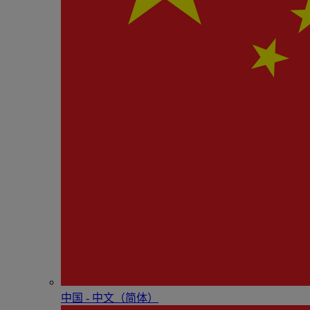
中国 - 中⽂（简体）