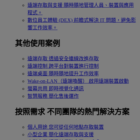
遠端存取與支援
隨時隨地管理人員、裝置與應用
程式。
數位員工體驗 (DEX)
前瞻式解決 IT 問題，避免影
響工作效率。
其他使用案例
遠端存取
透過安全連線改進存取
遠端控制
跨平台對裝置進行控制
遠端桌面
隨時隨地提升工作效率
Wake-on-LAN（遠端喚醒）
啟用遠端裝置啟動
螢幕共用
即時視覺化通訊
智慧服務
簡化售後運作
按照需求
不同團隊的熱門解決方案
個人用途
您可從任何地點存取裝置
小型企業
簡化遠端存取與支援