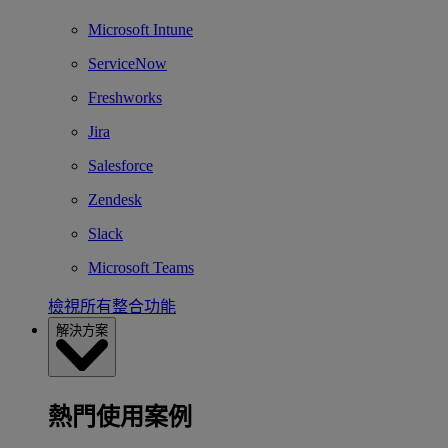
Microsoft Intune
ServiceNow
Freshworks
Jira
Salesforce
Zendesk
Slack
Microsoft Teams
檢視所有整合功能
解決方案
熱門使用案例