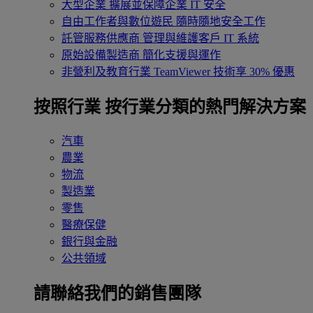
大型企業
擴展並保障企業 IT 安全
自由工作者與數位遊民
隨時隨地安全工作
託管服務供應商
管理與維護客戶 IT 系統
原始設備製造商
簡化支援與運作
非營利及教育行業
TeamViewer 技術享 30% 優惠
按照行業
按行業分類的熱門解決方案
汽車
農業
物流
製造業
零售
醫療保健
銀行與金融
公共領域
請聯絡我們的銷售團隊