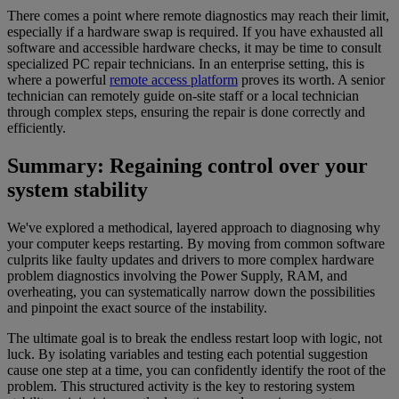
There comes a point where remote diagnostics may reach their limit,
especially if a hardware swap is required. If you have exhausted all
software and accessible hardware checks, it may be time to consult
specialized PC repair technicians. In an enterprise setting, this is
where a powerful
remote access platform
proves its worth. A senior
technician can remotely guide on-site staff or a local technician
through complex steps, ensuring the repair is done correctly and
efficiently.
Summary: Regaining control over your
system stability
We've explored a methodical, layered approach to diagnosing why
your computer keeps restarting. By moving from common software
culprits like faulty updates and drivers to more complex hardware
problem diagnostics involving the Power Supply, RAM, and
overheating, you can systematically narrow down the possibilities
and pinpoint the exact source of the instability.
The ultimate goal is to break the endless restart loop with logic, not
luck. By isolating variables and testing each potential suggestion
cause one step at a time, you can confidently identify the root of the
problem. This structured activity is the key to restoring system