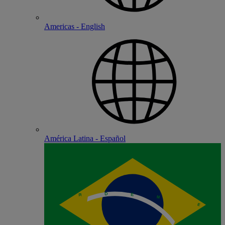
Americas - English
América Latina - Español