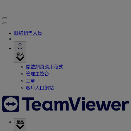
聯絡銷售人員
登入
開啟網頁應用程式
管理主控台
工單
客戶入口網站
產品