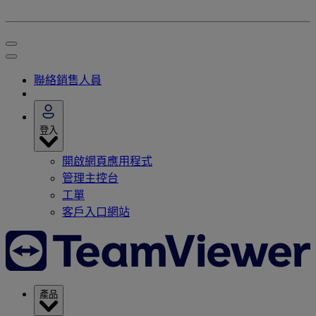
聯絡銷售人員
登入
開啟網頁應用程式
管理主控台
工單
客戶入口網站
產品