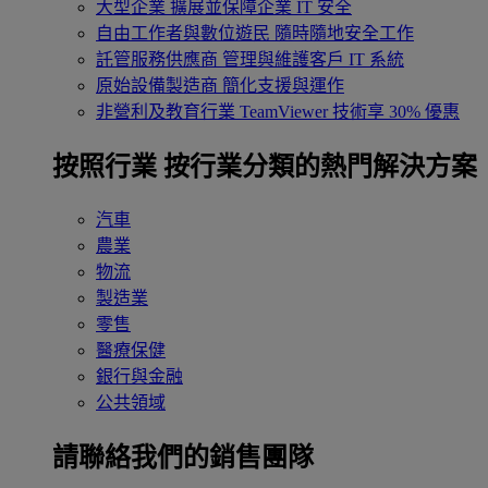
大型企業
擴展並保障企業 IT 安全
自由工作者與數位遊民
隨時隨地安全工作
託管服務供應商
管理與維護客戶 IT 系統
原始設備製造商
簡化支援與運作
非營利及教育行業
TeamViewer 技術享 30% 優惠
按照行業
按行業分類的熱門解決方案
汽車
農業
物流
製造業
零售
醫療保健
銀行與金融
公共領域
請聯絡我們的銷售團隊