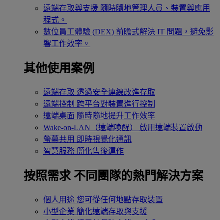
遠端存取與支援
隨時隨地管理人員、裝置與應用
程式。
數位員工體驗 (DEX)
前瞻式解決 IT 問題，避免影
響工作效率。
其他使用案例
遠端存取
透過安全連線改進存取
遠端控制
跨平台對裝置進行控制
遠端桌面
隨時隨地提升工作效率
Wake-on-LAN（遠端喚醒）
啟用遠端裝置啟動
螢幕共用
即時視覺化通訊
智慧服務
簡化售後運作
按照需求
不同團隊的熱門解決方案
個人用途
您可從任何地點存取裝置
小型企業
簡化遠端存取與支援