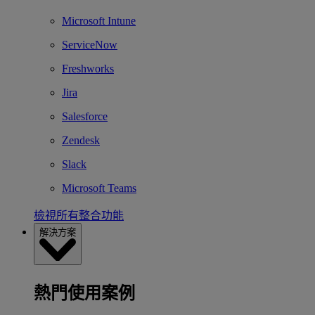
Microsoft Intune
ServiceNow
Freshworks
Jira
Salesforce
Zendesk
Slack
Microsoft Teams
檢視所有整合功能
解決方案
熱門使用案例