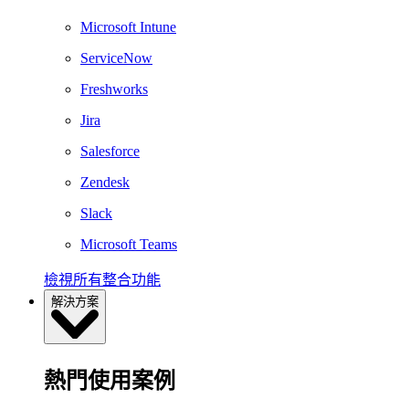
Microsoft Intune
ServiceNow
Freshworks
Jira
Salesforce
Zendesk
Slack
Microsoft Teams
檢視所有整合功能
解決方案
熱門使用案例