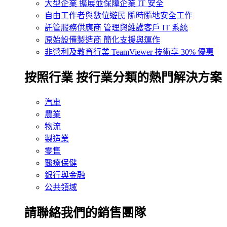
大型企業
擴展並保障企業 IT 安全
自由工作者與數位遊民
隨時隨地安全工作
託管服務供應商
管理與維護客戶 IT 系統
原始設備製造商
簡化支援與運作
非營利及教育行業
TeamViewer 技術享 30% 優惠
按照行業
按行業分類的熱門解決方案
汽車
農業
物流
製造業
零售
醫療保健
銀行與金融
公共領域
請聯絡我們的銷售團隊