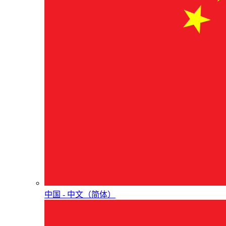
中国 - 中⽂（简体）