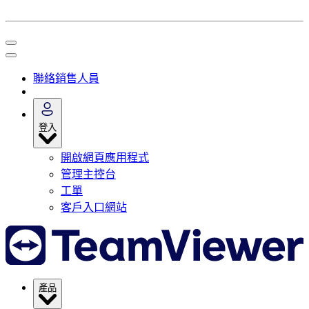
聯絡銷售人員
登入
開啟網頁應用程式
管理主控台
工單
客戶入口網站
產品