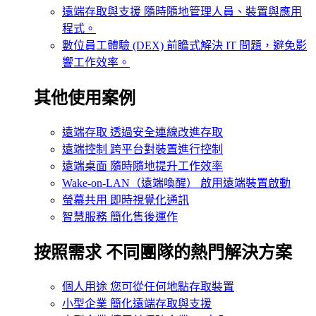
遠端存取與支援
隨時隨地管理人員、裝置與應用
程式。
數位員工體驗 (DEX)
前瞻式解決 IT 問題，避免影
響工作效率。
其他使用案例
遠端存取
透過安全連線改進存取
遠端控制
跨平台對裝置進行控制
遠端桌面
隨時隨地提升工作效率
Wake-on-LAN（遠端喚醒）
啟用遠端裝置啟動
螢幕共用
即時視覺化通訊
智慧服務
簡化售後運作
按照需求
不同團隊的熱門解決方案
個人用途
您可從任何地點存取裝置
小型企業
簡化遠端存取與支援