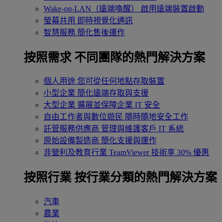
Wake-on-LAN（遠端喚醒）
啟用遠端裝置啟動
螢幕共用
即時視覺化通訊
智慧服務
簡化售後運作
按照需求
不同團隊的熱門解決方案
個人用途
您可從任何地點存取裝置
小型企業
簡化遠端存取與支援
大型企業
擴展並保障企業 IT 安全
自由工作者與數位遊民
隨時隨地安全工作
託管服務供應商
管理與維護客戶 IT 系統
原始設備製造商
簡化支援與運作
非營利及教育行業
TeamViewer 技術享 30% 優惠
按照行業
按行業分類的熱門解決方案
汽車
農業