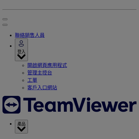
聯絡銷售人員
登入
開啟網頁應用程式
管理主控台
工單
客戶入口網站
產品