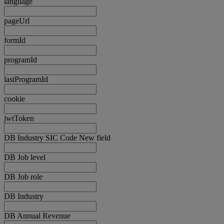
language
pageUrl
formId
programId
lastProgramId
cookie
jwtToken
DB Industry SIC Code New field
DB Job level
DB Job role
DB Industry
DB Annual Revenue