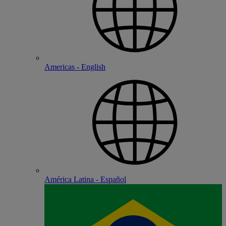
Americas - English
América Latina - Español