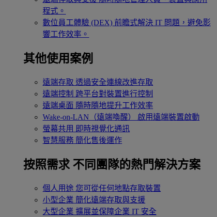
程式。
數位員工體驗 (DEX)
前瞻式解決 IT 問題，避免影
響工作效率。
其他使用案例
遠端存取
透過安全連線改進存取
遠端控制
跨平台對裝置進行控制
遠端桌面
隨時隨地提升工作效率
Wake-on-LAN（遠端喚醒）
啟用遠端裝置啟動
螢幕共用
即時視覺化通訊
智慧服務
簡化售後運作
按照需求
不同團隊的熱門解決方案
個人用途
您可從任何地點存取裝置
小型企業
簡化遠端存取與支援
大型企業
擴展並保障企業 IT 安全