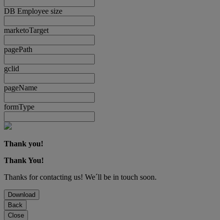
DB Employee size
marketoTarget
pagePath
gclid
pageName
formType
Thank you!
Thank You!
Thanks for contacting us! We´ll be in touch soon.
Download
Back
Close