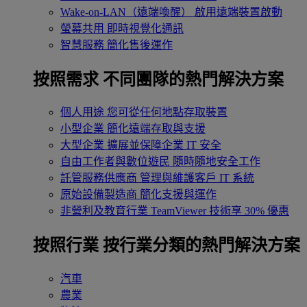
Wake-on-LAN（遠端喚醒）
啟用遠端裝置啟動
螢幕共用
即時視覺化通訊
智慧服務
簡化售後運作
按照需求
不同團隊的熱門解決方案
個人用途
您可從任何地點存取裝置
小型企業
簡化遠端存取與支援
大型企業
擴展並保障企業 IT 安全
自由工作者與數位遊民
隨時隨地安全工作
託管服務供應商
管理與維護客戶 IT 系統
原始設備製造商
簡化支援與運作
非營利及教育行業
TeamViewer 技術享 30% 優惠
按照行業
按行業分類的熱門解決方案
汽車
農業