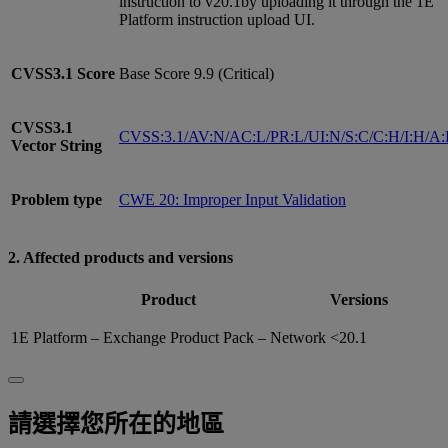
instruction to v20.1by uploading it through the 1E
Platform instruction upload UI.
CVSS3.1
Score
Base Score 9.9 (Critical)
CVSS3.1
CVSS:3.1/AV:N/AC:L/PR:L/UI:N/S:C/C:H/I:H/A
Vector String
Problem type
CWE 20: Improper Input Validation
2. Affected products and versions
Product
Versions
1E Platform – Exchange Product Pack – Network
<20.1
請選擇您所在的地區