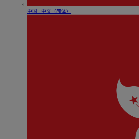
中国 - 中⽂（简体）