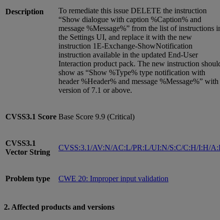
To remediate this issue DELETE the instruction
Description
“Show dialogue with caption %Caption% and
message %Message%” from the list of instructions i
the Settings UI, and replace it with the new
instruction 1E-Exchange-ShowNotification
instruction available in the updated End-User
Interaction product pack. The new instruction shoul
show as “Show %Type% type notification with
header %Header% and message %Message%” with
version of 7.1 or above.
CVSS3.1
Score
Base Score 9.9 (Critical)
CVSS3.1
CVSS:3.1/AV:N/AC:L/PR:L/UI:N/S:C/C:H/I:H/A
Vector String
Problem type
CWE 20: Improper input validation
2. Affected products and versions