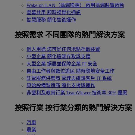
Wake-on-LAN（遠端喚醒）
啟用遠端裝置啟動
螢幕共用
即時視覺化通訊
智慧服務
簡化售後運作
按照需求
不同團隊的熱門解決方案
個人用途
您可從任何地點存取裝置
小型企業
簡化遠端存取與支援
大型企業
擴展並保障企業 IT 安全
自由工作者與數位遊民
隨時隨地安全工作
託管服務供應商
管理與維護客戶 IT 系統
原始設備製造商
簡化支援與運作
非營利及教育行業
TeamViewer 技術享 30% 優惠
按照行業
按行業分類的熱門解決方案
汽車
農業