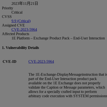
2023年11月21日
Priority
Critical
CVSS
9.9 (Critical)
Assigned CVE
CVE-2023-5964
Affected Products
1E Platform – Exchange Product Pack – End-User Interaction
1. Vulnerability Details
CVE-ID
CVE-2023-5964
The 1E-Exchange-DisplayMessageinstruction that i
part of the End-User Interaction product pack
available on the 1E Exchange does not properly
validate the Caption or Message parameters, which
allows for a specially crafted input to perform
arbitrary code execution with SYSTEM permissions