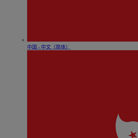
中国 - 中⽂（简体）