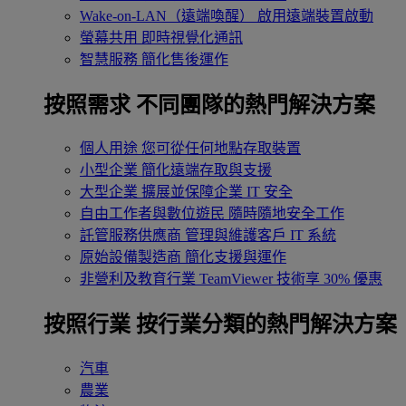
Wake-on-LAN（遠端喚醒）
啟用遠端裝置啟動
螢幕共用
即時視覺化通訊
智慧服務
簡化售後運作
按照需求
不同團隊的熱門解決方案
個人用途
您可從任何地點存取裝置
小型企業
簡化遠端存取與支援
大型企業
擴展並保障企業 IT 安全
自由工作者與數位遊民
隨時隨地安全工作
託管服務供應商
管理與維護客戶 IT 系統
原始設備製造商
簡化支援與運作
非營利及教育行業
TeamViewer 技術享 30% 優惠
按照行業
按行業分類的熱門解決方案
汽車
農業