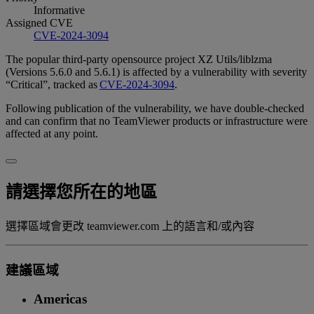
Informative
Assigned CVE
CVE-2024-3094
The popular third-party opensource project XZ Utils/liblzma
(Versions 5.6.0 and 5.6.1) is affected by a vulnerability with severity
“Critical”, tracked as
CVE-2024-3094
.
Following publication of the vulnerability, we have double-checked
and can confirm that no TeamViewer products or infrastructure were
affected at any point.
請選擇您所在的地區
選擇區域會更改 teamviewer.com 上的語言和/或內容
建議區域
Americas