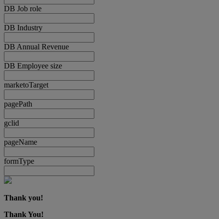
DB Job role
DB Industry
DB Annual Revenue
DB Employee size
marketoTarget
pagePath
gclid
pageName
formType
Thank you!
Thank You!