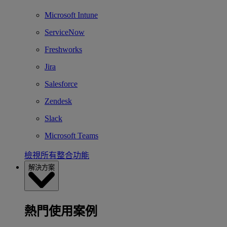
Microsoft Intune
ServiceNow
Freshworks
Jira
Salesforce
Zendesk
Slack
Microsoft Teams
檢視所有整合功能
解決方案
熱門使用案例