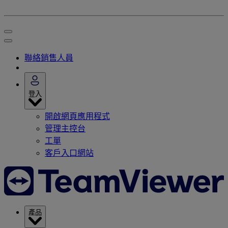
聯絡銷售人員
登入
開啟網頁應用程式
管理主控台
工單
客戶入口網站
產品