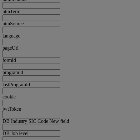
utmTerm
utmSource
language
pageUrl
formId
programId
lastProgramId
cookie
jwtToken
DB Industry SIC Code New field
DB Job level