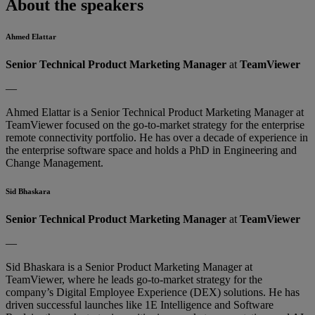
About the speakers
Ahmed Elattar
Senior Technical Product Marketing Manager
at
TeamViewer
—
Ahmed Elattar is a Senior Technical Product Marketing Manager at
TeamViewer focused on the go-to-market strategy for the enterprise
remote connectivity portfolio. He has over a decade of experience in
the enterprise software space and holds a PhD in Engineering and
Change Management.
Sid Bhaskara
Senior Technical Product Marketing Manager
at
TeamViewer
—
Sid Bhaskara is a Senior Product Marketing Manager at
TeamViewer, where he leads go-to-market strategy for the
company’s Digital Employee Experience (DEX) solutions. He has
driven successful launches like 1E Intelligence and Software