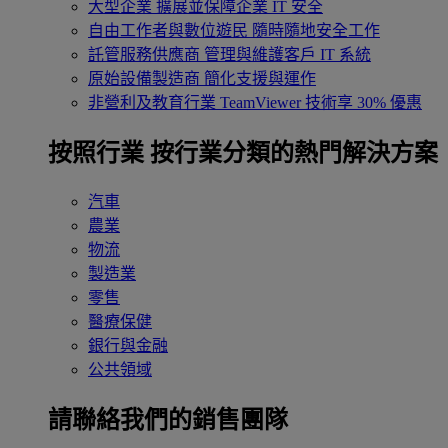
大型企業
擴展並保障企業 IT 安全
自由工作者與數位遊民
隨時隨地安全工作
託管服務供應商
管理與維護客戶 IT 系統
原始設備製造商
簡化支援與運作
非營利及教育行業
TeamViewer 技術享 30% 優惠
按照行業
按行業分類的熱門解決方案
汽車
農業
物流
製造業
零售
醫療保健
銀行與金融
公共領域
請聯絡我們的銷售團隊