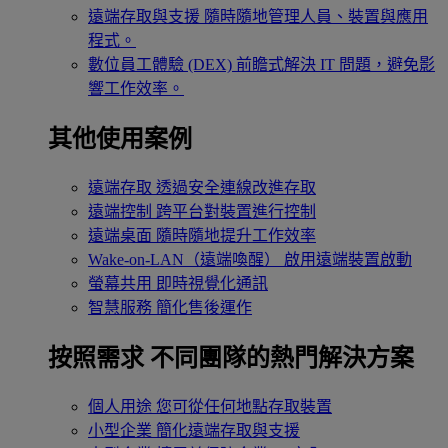
遠端存取與支援
隨時隨地管理人員、裝置與應用
程式。
數位員工體驗 (DEX)
前瞻式解決 IT 問題，避免影
響工作效率。
其他使用案例
遠端存取
透過安全連線改進存取
遠端控制
跨平台對裝置進行控制
遠端桌面
隨時隨地提升工作效率
Wake-on-LAN（遠端喚醒）
啟用遠端裝置啟動
螢幕共用
即時視覺化通訊
智慧服務
簡化售後運作
按照需求
不同團隊的熱門解決方案
個人用途
您可從任何地點存取裝置
小型企業
簡化遠端存取與支援