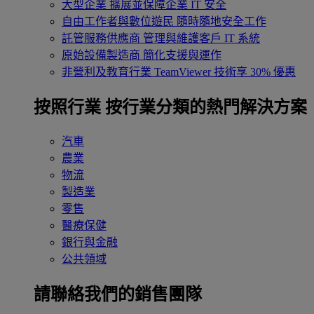
大型企業
擴展並保障企業 IT 安全
自由工作者與數位遊民
隨時隨地安全工作
託管服務供應商
管理與維護客戶 IT 系統
原始設備製造商
簡化支援與運作
非營利及教育行業
TeamViewer 技術享 30% 優惠
按照行業
按行業分類的熱門解決方案
汽車
農業
物流
製造業
零售
醫療保健
銀行與金融
公共領域
請聯絡我們的銷售團隊