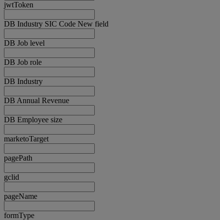
jwtToken
DB Industry SIC Code New field
DB Job level
DB Job role
DB Industry
DB Annual Revenue
DB Employee size
marketoTarget
pagePath
gclid
pageName
formType