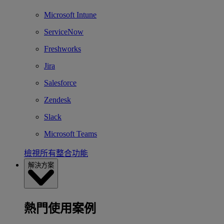
Microsoft Intune
ServiceNow
Freshworks
Jira
Salesforce
Zendesk
Slack
Microsoft Teams
檢視所有整合功能
解決方案
熱門使用案例