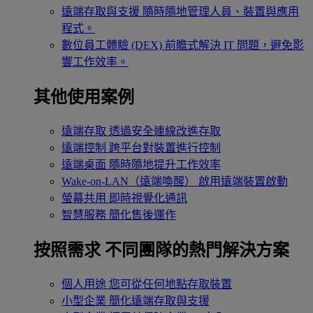
遠端存取與支援
隨時隨地管理人員、裝置與應用
程式。
數位員工體驗 (DEX)
前瞻式解決 IT 問題，避免影
響工作效率。
其他使用案例
遠端存取
透過安全連線改進存取
遠端控制
跨平台對裝置進行控制
遠端桌面
隨時隨地提升工作效率
Wake-on-LAN（遠端喚醒）
啟用遠端裝置啟動
螢幕共用
即時視覺化通訊
智慧服務
簡化售後運作
按照需求
不同團隊的熱門解決方案
個人用途
您可從任何地點存取裝置
小型企業
簡化遠端存取與支援