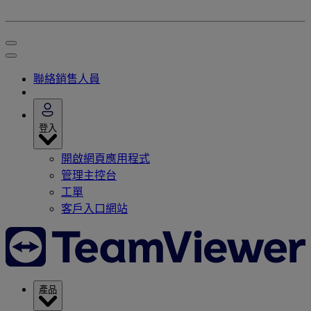
聯絡銷售人員
登入
開啟網頁應用程式
管理主控台
工單
客戶入口網站
產品