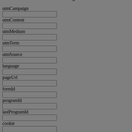
utmCampaign
utmContent
utmMedium
utmTerm
utmSource
language
pageUrl
formId
programId
lastProgramId
cookie