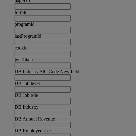
pageUrl
formId
programId
lastProgramId
cookie
jwtToken
DB Industry SIC Code New field
DB Job level
DB Job role
DB Industry
DB Annual Revenue
DB Employee size