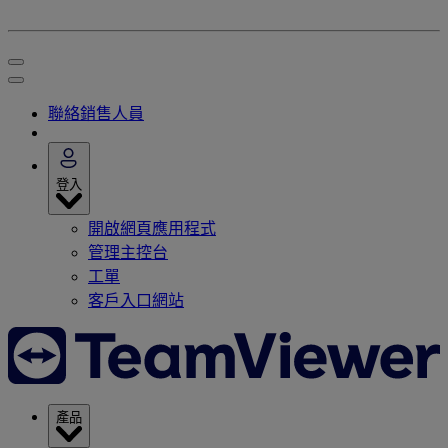
聯絡銷售人員
登入
開啟網頁應用程式
管理主控台
工單
客戶入口網站
產品