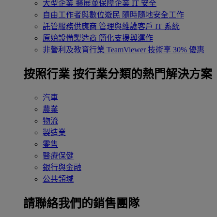
大型企業
擴展並保障企業 IT 安全
自由工作者與數位遊民
隨時隨地安全工作
託管服務供應商
管理與維護客戶 IT 系統
原始設備製造商
簡化支援與運作
非營利及教育行業
TeamViewer 技術享 30% 優惠
按照行業
按行業分類的熱門解決方案
汽車
農業
物流
製造業
零售
醫療保健
銀行與金融
公共領域
請聯絡我們的銷售團隊