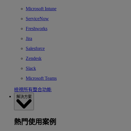
Microsoft Intune
ServiceNow
Freshworks
Jira
Salesforce
Zendesk
Slack
Microsoft Teams
檢視所有整合功能
解決方案
熱門使用案例