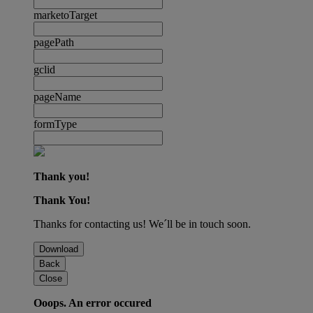
marketoTarget
pagePath
gclid
pageName
formType
Thank you!
Thank You!
Thanks for contacting us! We´ll be in touch soon.
Download
Back
Close
Ooops. An error occured