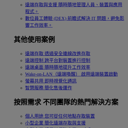
遠端存取與支援
隨時隨地管理人員、裝置與應用
程式。
數位員工體驗 (DEX)
前瞻式解決 IT 問題，避免影
響工作效率。
其他使用案例
遠端存取
透過安全連線改進存取
遠端控制
跨平台對裝置進行控制
遠端桌面
隨時隨地提升工作效率
Wake-on-LAN（遠端喚醒）
啟用遠端裝置啟動
螢幕共用
即時視覺化通訊
智慧服務
簡化售後運作
按照需求
不同團隊的熱門解決方案
個人用途
您可從任何地點存取裝置
小型企業
簡化遠端存取與支援