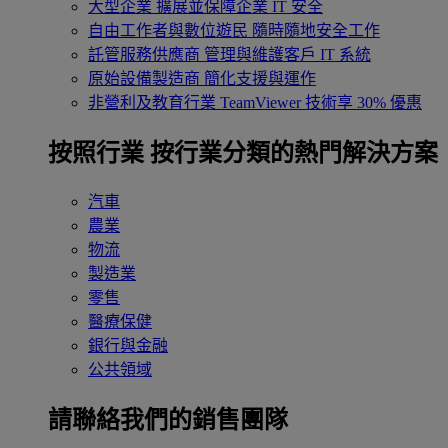
大型企業
擴展並保障企業 IT 安全
自由工作者與數位遊民
隨時隨地安全工作
託管服務供應商
管理與維護客戶 IT 系統
原始設備製造商
簡化支援與運作
非營利及教育行業
TeamViewer 技術享 30% 優惠
按照行業
按行業分類的熱門解決方案
汽車
農業
物流
製造業
零售
醫療保健
銀行與金融
公共領域
請聯絡我們的銷售團隊