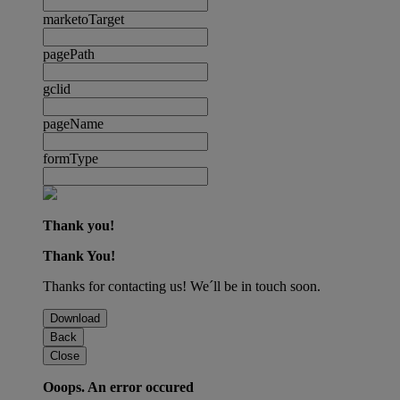
marketoTarget
pagePath
gclid
pageName
formType
Thank you!
Thank You!
Thanks for contacting us! We´ll be in touch soon.
Download
Back
Close
Ooops. An error occured