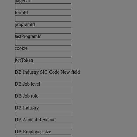
pageUrl
formId
programId
lastProgramId
cookie
jwtToken
DB Industry SIC Code New field
DB Job level
DB Job role
DB Industry
DB Annual Revenue
DB Employee size