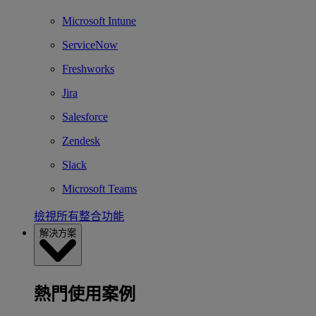
Microsoft Intune
ServiceNow
Freshworks
Jira
Salesforce
Zendesk
Slack
Microsoft Teams
檢視所有整合功能
解決方案
熱門使用案例