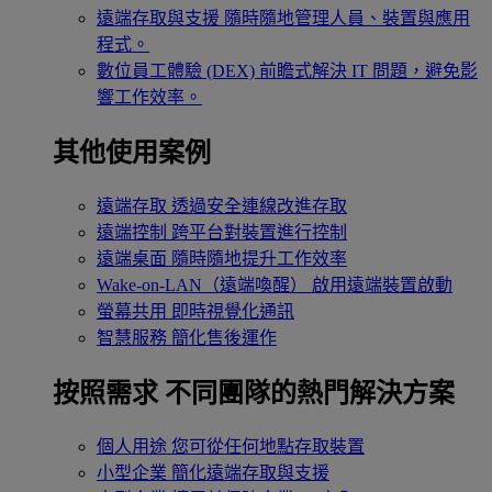
遠端存取與支援
隨時隨地管理人員、裝置與應用
程式。
數位員工體驗 (DEX)
前瞻式解決 IT 問題，避免影
響工作效率。
其他使用案例
遠端存取
透過安全連線改進存取
遠端控制
跨平台對裝置進行控制
遠端桌面
隨時隨地提升工作效率
Wake-on-LAN（遠端喚醒）
啟用遠端裝置啟動
螢幕共用
即時視覺化通訊
智慧服務
簡化售後運作
按照需求
不同團隊的熱門解決方案
個人用途
您可從任何地點存取裝置
小型企業
簡化遠端存取與支援