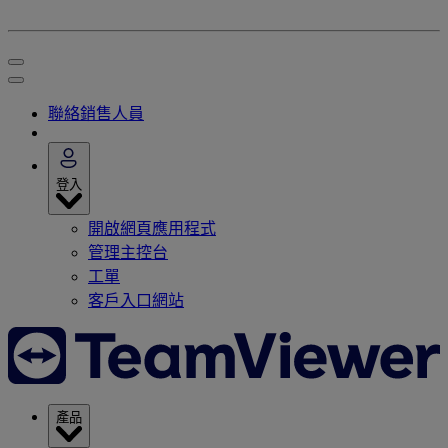
聯絡銷售人員
登入
開啟網頁應用程式
管理主控台
工單
客戶入口網站
產品