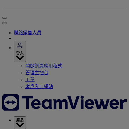
聯絡銷售人員
登入
開啟網頁應用程式
管理主控台
工單
客戶入口網站
產品