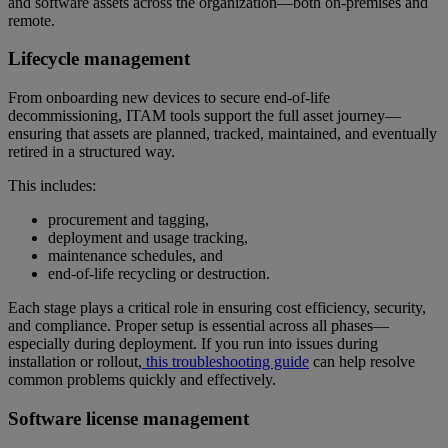
and software assets across the organization—both on-premises and
remote.
Lifecycle management
From onboarding new devices to secure end-of-life
decommissioning, ITAM tools support the full asset journey—
ensuring that assets are planned, tracked, maintained, and eventually
retired in a structured way.
This includes:
procurement and tagging,
deployment and usage tracking,
maintenance schedules, and
end-of-life recycling or destruction.
Each stage plays a critical role in ensuring cost efficiency, security,
and compliance. Proper setup is essential across all phases—
especially during deployment. If you run into issues during
installation or rollout,
this troubleshooting guide
can help resolve
common problems quickly and effectively.
Software license management