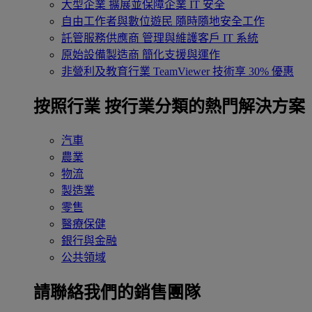
大型企業
擴展並保障企業 IT 安全
自由工作者與數位遊民
隨時隨地安全工作
託管服務供應商
管理與維護客戶 IT 系統
原始設備製造商
簡化支援與運作
非營利及教育行業
TeamViewer 技術享 30% 優惠
按照行業
按行業分類的熱門解決方案
汽車
農業
物流
製造業
零售
醫療保健
銀行與金融
公共領域
請聯絡我們的銷售團隊