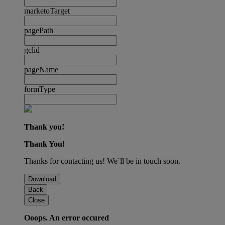
marketoTarget
pagePath
gclid
pageName
formType
Thank you!
Thank You!
Thanks for contacting us! We´ll be in touch soon.
Download
Back
Close
Ooops. An error occured