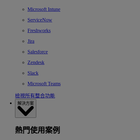
Microsoft Intune
ServiceNow
Freshworks
Jira
Salesforce
Zendesk
Slack
Microsoft Teams
檢視所有整合功能
解決方案
熱門使用案例