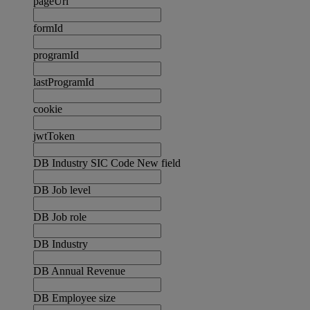
pageUrl
formId
programId
lastProgramId
cookie
jwtToken
DB Industry SIC Code New field
DB Job level
DB Job role
DB Industry
DB Annual Revenue
DB Employee size