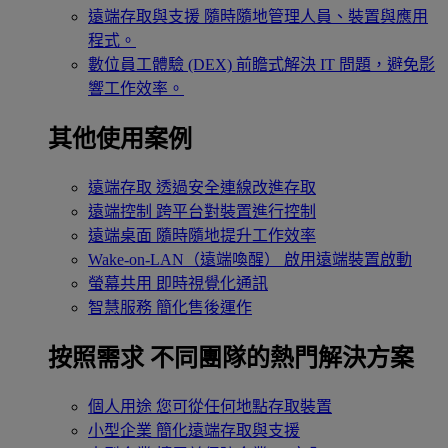
遠端存取與支援
隨時隨地管理人員、裝置與應用
程式。
數位員工體驗 (DEX)
前瞻式解決 IT 問題，避免影
響工作效率。
其他使用案例
遠端存取
透過安全連線改進存取
遠端控制
跨平台對裝置進行控制
遠端桌面
隨時隨地提升工作效率
Wake-on-LAN（遠端喚醒）
啟用遠端裝置啟動
螢幕共用
即時視覺化通訊
智慧服務
簡化售後運作
按照需求
不同團隊的熱門解決方案
個人用途
您可從任何地點存取裝置
小型企業
簡化遠端存取與支援