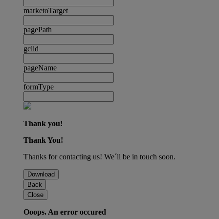
marketoTarget
pagePath
gclid
pageName
formType
Thank you!
Thank You!
Thanks for contacting us! We´ll be in touch soon.
Download
Back
Close
Ooops. An error occured