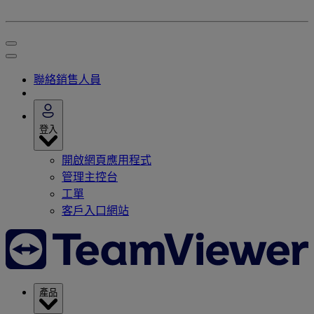
聯絡銷售人員
登入
開啟網頁應用程式
管理主控台
工單
客戶入口網站
產品