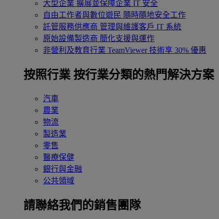
大型企業
擴展並保障企業 IT 安全
自由工作者與數位遊民
隨時隨地安全工作
託管服務供應商
管理與維護客戶 IT 系統
原始設備製造商
簡化支援與運作
非營利及教育行業
TeamViewer 技術享 30% 優惠
按照行業
按行業分類的熱門解決方案
汽車
農業
物流
製造業
零售
醫療保健
銀行與金融
公共領域
請聯絡我們的銷售團隊