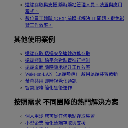
遠端存取與支援
隨時隨地管理人員、裝置與應用
程式。
數位員工體驗 (DEX)
前瞻式解決 IT 問題，避免影
響工作效率。
其他使用案例
遠端存取
透過安全連線改進存取
遠端控制
跨平台對裝置進行控制
遠端桌面
隨時隨地提升工作效率
Wake-on-LAN（遠端喚醒）
啟用遠端裝置啟動
螢幕共用
即時視覺化通訊
智慧服務
簡化售後運作
按照需求
不同團隊的熱門解決方案
個人用途
您可從任何地點存取裝置
小型企業
簡化遠端存取與支援