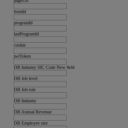
pageUrl
formId
programId
lastProgramId
cookie
jwtToken
DB Industry SIC Code New field
DB Job level
DB Job role
DB Industry
DB Annual Revenue
DB Employee size