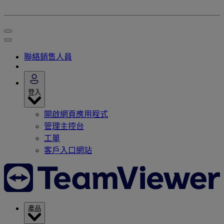
聯絡銷售人員
登入
開啟網頁應用程式
管理主控台
工單
客戶入口網站
產品