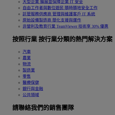
大型企業
擴展並保障企業 IT 安全
自由工作者與數位遊民
隨時隨地安全工作
託管服務供應商
管理與維護客戶 IT 系統
原始設備製造商
簡化支援與運作
非營利及教育行業
TeamViewer 技術享 30% 優惠
按照行業
按行業分類的熱門解決方案
汽車
農業
物流
製造業
零售
醫療保健
銀行與金融
公共領域
請聯絡我們的銷售團隊