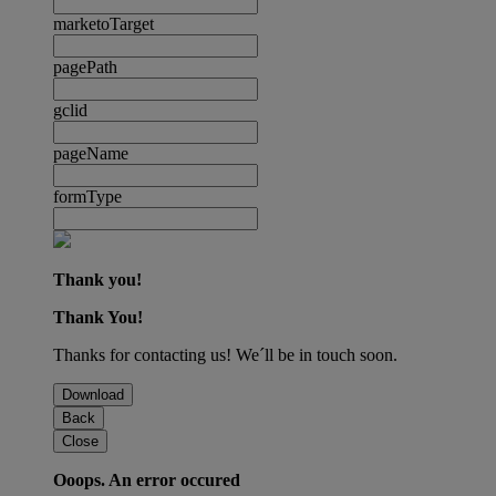
marketoTarget
pagePath
gclid
pageName
formType
Thank you!
Thank You!
Thanks for contacting us! We´ll be in touch soon.
Download
Back
Close
Ooops. An error occured