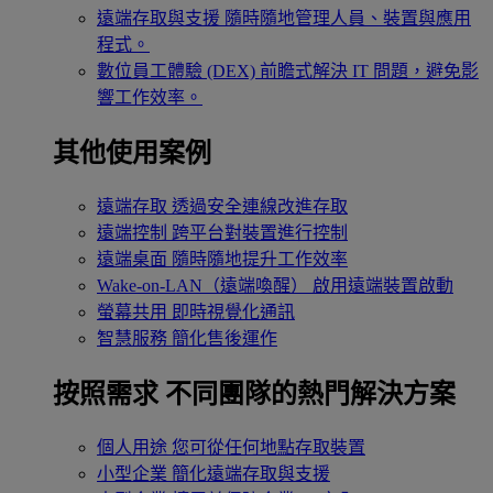
遠端存取與支援
隨時隨地管理人員、裝置與應用
程式。
數位員工體驗 (DEX)
前瞻式解決 IT 問題，避免影
響工作效率。
其他使用案例
遠端存取
透過安全連線改進存取
遠端控制
跨平台對裝置進行控制
遠端桌面
隨時隨地提升工作效率
Wake-on-LAN（遠端喚醒）
啟用遠端裝置啟動
螢幕共用
即時視覺化通訊
智慧服務
簡化售後運作
按照需求
不同團隊的熱門解決方案
個人用途
您可從任何地點存取裝置
小型企業
簡化遠端存取與支援