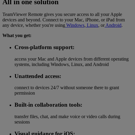
All in one solution
TeamViewer Remote gives you secure access to all your Apple
devices and beyond. Connect to your Mac, iPhone, or iPad from
any device, whether you're using
Windows
,
Linux
, or
Android
.
What you get:
Cross-platform support:
access your Mac and Apple devices from different operating
systems, including Windows, Linux, and Android
Unattended access:
connect to devices 24/7 without someone there to grant
permission
Built-in collaboration tools:
transfer files, chat, and make voice or video calls during
sessions
Visual guidance for iOS: