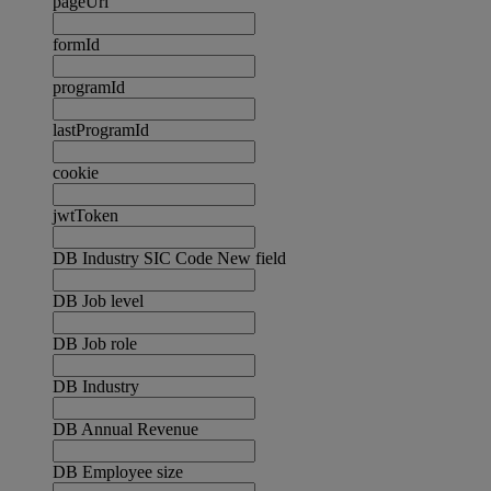
pageUrl
formId
programId
lastProgramId
cookie
jwtToken
DB Industry SIC Code New field
DB Job level
DB Job role
DB Industry
DB Annual Revenue
DB Employee size