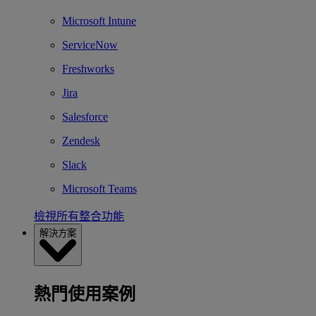
Microsoft Intune
ServiceNow
Freshworks
Jira
Salesforce
Zendesk
Slack
Microsoft Teams
檢視所有整合功能
解決方案
熱門使用案例