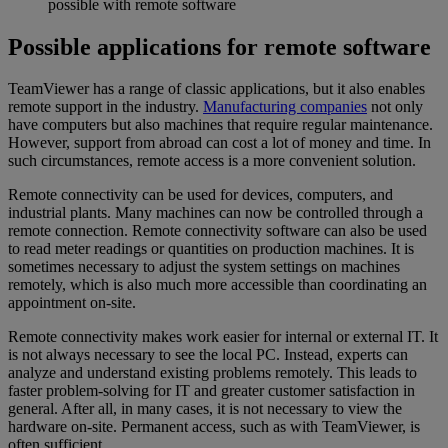
possible with remote software
Possible applications for remote software
TeamViewer has a range of classic applications, but it also enables
remote support in the industry.
Manufacturing companies
not only
have computers but also machines that require regular maintenance.
However, support from abroad can cost a lot of money and time. In
such circumstances, remote access is a more convenient solution.
Remote connectivity can be used for devices, computers, and
industrial plants. Many machines can now be controlled through a
remote connection. Remote connectivity software can also be used
to read meter readings or quantities on production machines. It is
sometimes necessary to adjust the system settings on machines
remotely, which is also much more accessible than coordinating an
appointment on-site.
Remote connectivity makes work easier for internal or external IT. It
is not always necessary to see the local PC. Instead, experts can
analyze and understand existing problems remotely. This leads to
faster problem-solving for IT and greater customer satisfaction in
general. After all, in many cases, it is not necessary to view the
hardware on-site. Permanent access, such as with TeamViewer, is
often sufficient.