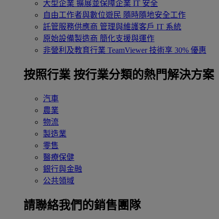
大型企業
擴展並保障企業 IT 安全
自由工作者與數位遊民
隨時隨地安全工作
託管服務供應商
管理與維護客戶 IT 系統
原始設備製造商
簡化支援與運作
非營利及教育行業
TeamViewer 技術享 30% 優惠
按照行業
按行業分類的熱門解決方案
汽車
農業
物流
製造業
零售
醫療保健
銀行與金融
公共領域
請聯絡我們的銷售團隊