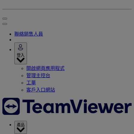
聯絡銷售人員
登入
開啟網頁應用程式
管理主控台
工單
客戶入口網站
產品