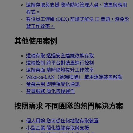
遠端存取與支援
隨時隨地管理人員、裝置與應用
程式。
數位員工體驗 (DEX)
前瞻式解決 IT 問題，避免影
響工作效率。
其他使用案例
遠端存取
透過安全連線改進存取
遠端控制
跨平台對裝置進行控制
遠端桌面
隨時隨地提升工作效率
Wake-on-LAN（遠端喚醒）
啟用遠端裝置啟動
螢幕共用
即時視覺化通訊
智慧服務
簡化售後運作
按照需求
不同團隊的熱門解決方案
個人用途
您可從任何地點存取裝置
小型企業
簡化遠端存取與支援