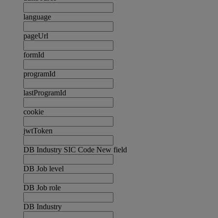
language
pageUrl
formId
programId
lastProgramId
cookie
jwtToken
DB Industry SIC Code New field
DB Job level
DB Job role
DB Industry