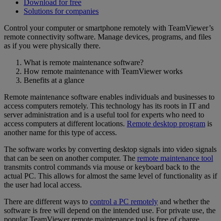
Download for free
Solutions for companies
Control your computer or smartphone remotely with TeamViewer’s
remote connectivity software. Manage devices, programs, and files
as if you were physically there.
What is remote maintenance software?
How remote maintenance with TeamViewer works
Benefits at a glance
Remote maintenance software enables individuals and businesses to
access computers remotely. This technology has its roots in IT and
server administration and is a useful tool for experts who need to
access computers at different locations.
Remote desktop program
is
another name for this type of access.
The software works by converting desktop signals into video signals
that can be seen on another computer. The
remote maintenance tool
transmits control commands via mouse or keyboard back to the
actual PC. This allows for almost the same level of functionality as if
the user had local access.
There are different ways to
control a PC remotely
and whether the
software is free will depend on the intended use. For private use, the
popular TeamViewer remote maintenance tool is free of charge.