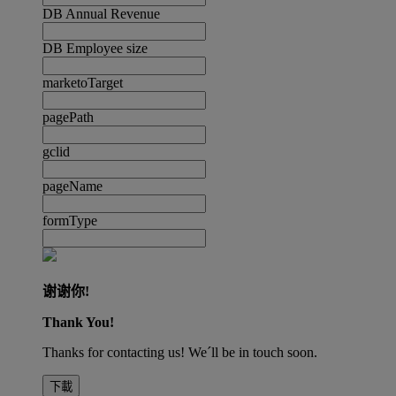
DB Annual Revenue
DB Employee size
marketoTarget
pagePath
gclid
pageName
formType
谢谢你!
Thank You!
Thanks for contacting us! We´ll be in touch soon.
下載