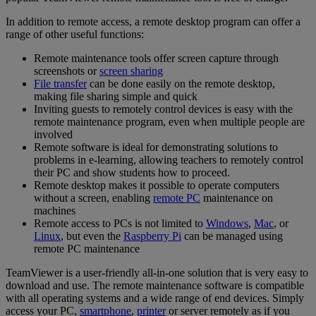
In addition to remote access, a remote desktop program can offer a
range of other useful functions:
Remote maintenance tools offer screen capture through
screenshots or
screen sharing
File transfer
can be done easily on the remote desktop,
making file sharing simple and quick
Inviting guests to remotely control devices is easy with the
remote maintenance program, even when multiple people are
involved
Remote software is ideal for demonstrating solutions to
problems in e-learning, allowing teachers to remotely control
their PC and show students how to proceed.
Remote desktop makes it possible to operate computers
without a screen, enabling
remote PC
maintenance on
machines
Remote access to PCs is not limited to
Windows
,
Mac
, or
Linux
, but even the
Raspberry Pi
can be managed using
remote PC maintenance
TeamViewer is a user-friendly all-in-one solution that is very easy to
download and use. The remote maintenance software is compatible
with all operating systems and a wide range of end devices. Simply
access your PC,
smartphone
,
printer
or server remotely as if you