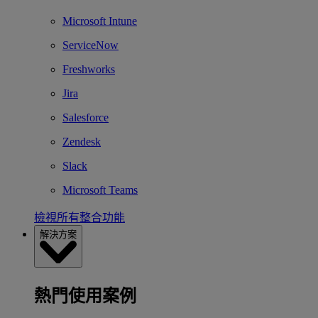
Microsoft Intune
ServiceNow
Freshworks
Jira
Salesforce
Zendesk
Slack
Microsoft Teams
檢視所有整合功能
解決方案
熱門使用案例