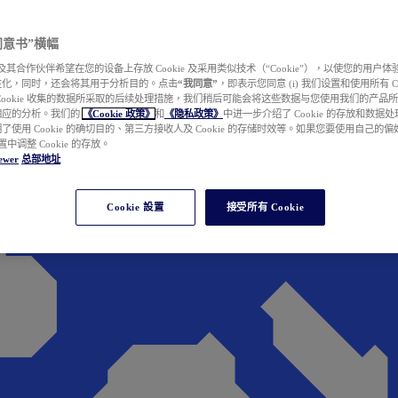
e 同意书”横幅
wer 及其合作伙伴希望在您的设备上存放 Cookie 及采用类似技术（“Cookie”），以使您的用
性化，同时，还会将其用于分析目的。点击
“我同意”
，即表示您同意 (i) 我们设置和使用所有 Cook
Cookie 收集的数据所采取的后续处理措施，我们稍后可能会将这些数据与您使用我们的产品
相应的分析。我们的
《Cookie 政策》
和
《隐私政策》
中进一步介绍了 Cookie 的存放和数据
了使用 Cookie 的确切目的、第三方接收人及 Cookie 的存储时效等。如果您要使用自己的
 设置中调整 Cookie 的存放。
ewer
总部地址
Cookie 設置
接受所有 Cookie