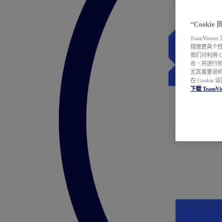
“Cooki
TeamVie
措施更具个
我们对利用 
合，并进行
尤其着重说明
在 Cookie
下载 TeamVi