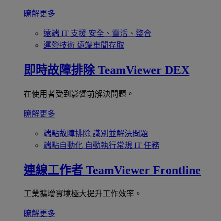
瞭解更多
遠端 IT 支援
安全、靈活、整合
運營技術
遠端車間存取
即時故障排除
TeamViewer DEX
在使用者受到影響前解決問題。
瞭解更多
端點故障排除
識別並解決問題
端點自動化
自動執行常規 IT 任務
連線工作者
TeamViewer Frontline
工業擴增實境極大提升工作效率。
瞭解更多