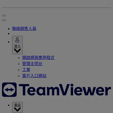
聯絡銷售人員
登入
開啟網頁應用程式
管理主控台
工單
客戶入口網站
產品