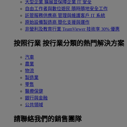
大型企業
擴展並保障企業 IT 安全
自由工作者與數位遊民
隨時隨地安全工作
託管服務供應商
管理與維護客戶 IT 系統
原始設備製造商
簡化支援與運作
非營利及教育行業
TeamViewer 技術享 30% 優惠
按照行業
按行業分類的熱門解決方案
汽車
農業
物流
製造業
零售
醫療保健
銀行與金融
公共領域
請聯絡我們的銷售團隊