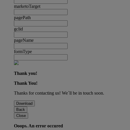
marketoTarget
pagePath
gclid
pageName
formType
Thank you!
Thank You!
Thanks for contacting us! We´ll be in touch soon.
Download
Back
Close
Ooops. An error occured