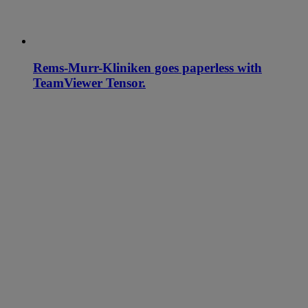
Rems-Murr-Kliniken goes paperless with
TeamViewer Tensor.