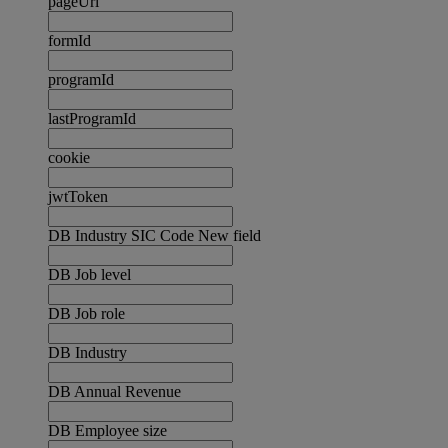
pageUrl
formId
programId
lastProgramId
cookie
jwtToken
DB Industry SIC Code New field
DB Job level
DB Job role
DB Industry
DB Annual Revenue
DB Employee size