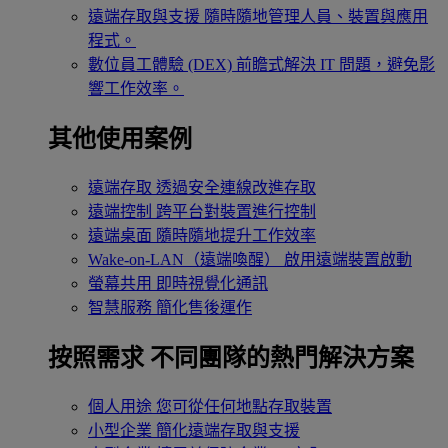
遠端存取與支援
隨時隨地管理人員、裝置與應用
程式。
數位員工體驗 (DEX)
前瞻式解決 IT 問題，避免影
響工作效率。
其他使用案例
遠端存取
透過安全連線改進存取
遠端控制
跨平台對裝置進行控制
遠端桌面
隨時隨地提升工作效率
Wake-on-LAN（遠端喚醒）
啟用遠端裝置啟動
螢幕共用
即時視覺化通訊
智慧服務
簡化售後運作
按照需求
不同團隊的熱門解決方案
個人用途
您可從任何地點存取裝置
小型企業
簡化遠端存取與支援