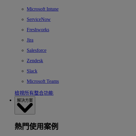
Microsoft Intune
ServiceNow
Freshworks
Jira
Salesforce
Zendesk
Slack
Microsoft Teams
檢視所有整合功能
解決方案
熱門使用案例