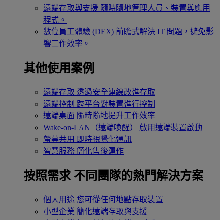
遠端存取與支援
隨時隨地管理人員、裝置與應用
程式。
數位員工體驗 (DEX)
前瞻式解決 IT 問題，避免影
響工作效率。
其他使用案例
遠端存取
透過安全連線改進存取
遠端控制
跨平台對裝置進行控制
遠端桌面
隨時隨地提升工作效率
Wake-on-LAN（遠端喚醒）
啟用遠端裝置啟動
螢幕共用
即時視覺化通訊
智慧服務
簡化售後運作
按照需求
不同團隊的熱門解決方案
個人用途
您可從任何地點存取裝置
小型企業
簡化遠端存取與支援