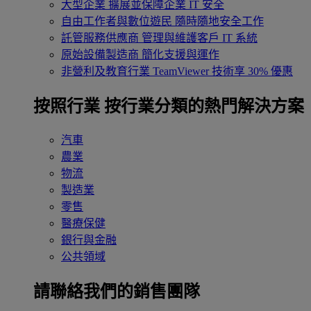
大型企業
擴展並保障企業 IT 安全
自由工作者與數位遊民
隨時隨地安全工作
託管服務供應商
管理與維護客戶 IT 系統
原始設備製造商
簡化支援與運作
非營利及教育行業
TeamViewer 技術享 30% 優惠
按照行業
按行業分類的熱門解決方案
汽車
農業
物流
製造業
零售
醫療保健
銀行與金融
公共領域
請聯絡我們的銷售團隊