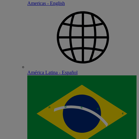
Americas - English
América Latina - Español