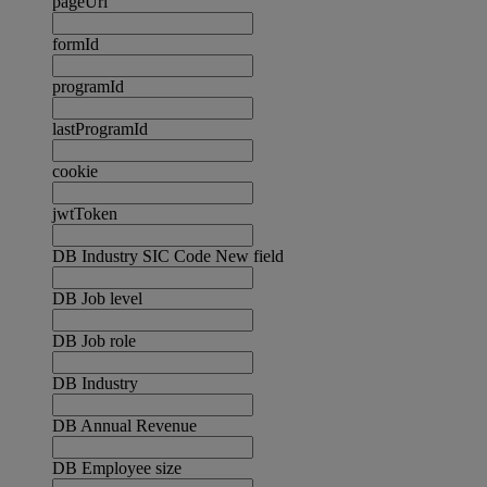
pageUrl
formId
programId
lastProgramId
cookie
jwtToken
DB Industry SIC Code New field
DB Job level
DB Job role
DB Industry
DB Annual Revenue
DB Employee size