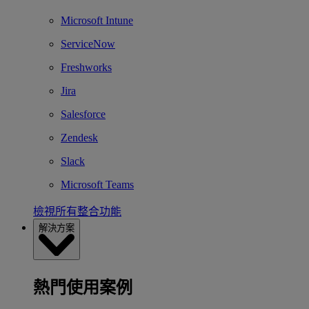
Microsoft Intune
ServiceNow
Freshworks
Jira
Salesforce
Zendesk
Slack
Microsoft Teams
檢視所有整合功能
解決方案
熱門使用案例