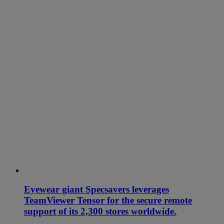
Eyewear giant Specsavers leverages
TeamViewer Tensor for the secure remote
support of its 2,300 stores worldwide.