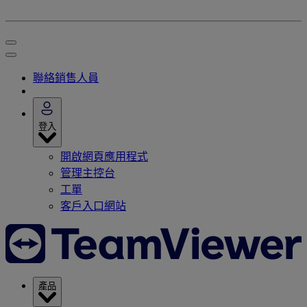
聯絡銷售人員
登入
開啟網頁應用程式
管理主控台
工單
客戶入口網站
產品