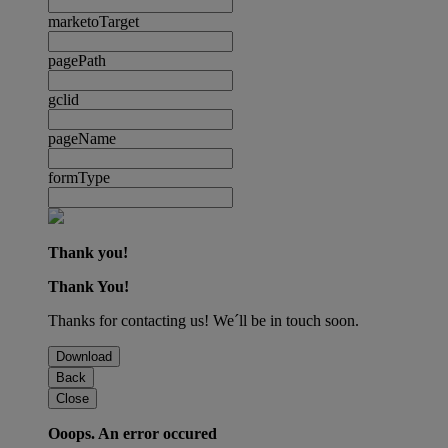
marketoTarget
pagePath
gclid
pageName
formType
Thank you!
Thank You!
Thanks for contacting us! We´ll be in touch soon.
Download
Back
Close
Ooops. An error occured