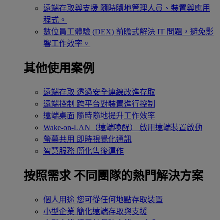
遠端存取與支援
隨時隨地管理人員、裝置與應用
程式。
數位員工體驗 (DEX)
前瞻式解決 IT 問題，避免影
響工作效率。
其他使用案例
遠端存取
透過安全連線改進存取
遠端控制
跨平台對裝置進行控制
遠端桌面
隨時隨地提升工作效率
Wake-on-LAN（遠端喚醒）
啟用遠端裝置啟動
螢幕共用
即時視覺化通訊
智慧服務
簡化售後運作
按照需求
不同團隊的熱門解決方案
個人用途
您可從任何地點存取裝置
小型企業
簡化遠端存取與支援