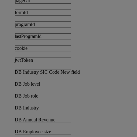
pageUrl
formId
programId
lastProgramId
cookie
jwtToken
DB Industry SIC Code New field
DB Job level
DB Job role
DB Industry
DB Annual Revenue
DB Employee size