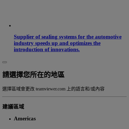
Supplier of sealing systems for the automotive
industry speeds up and optimizes the
introduction of innovations.
請選擇您所在的地區
選擇區域會更改 teamviewer.com 上的語言和/或內容
建議區域
Americas