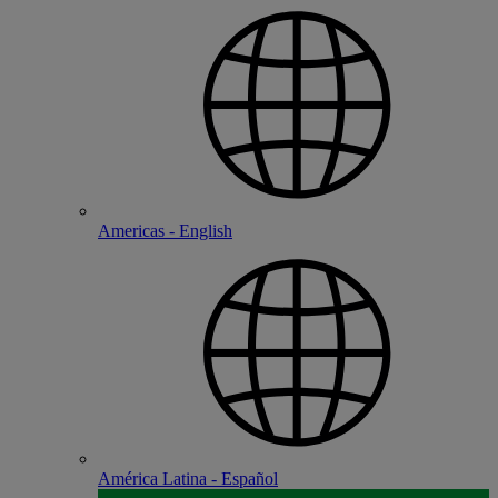
Americas - English
América Latina - Español