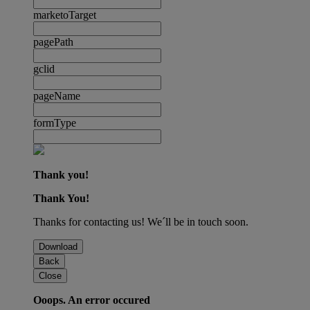
marketoTarget
pagePath
gclid
pageName
formType
Thank you!
Thank You!
Thanks for contacting us! We´ll be in touch soon.
Download
Back
Close
Ooops. An error occured