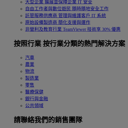
大型企業
擴展並保障企業 IT 安全
自由工作者與數位遊民
隨時隨地安全工作
託管服務供應商
管理與維護客戶 IT 系統
原始設備製造商
簡化支援與運作
非營利及教育行業
TeamViewer 技術享 30% 優惠
按照行業
按行業分類的熱門解決方案
汽車
農業
物流
製造業
零售
醫療保健
銀行與金融
公共領域
請聯絡我們的銷售團隊