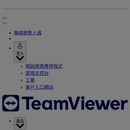
聯絡銷售人員
登入
開啟網頁應用程式
管理主控台
工單
客戶入口網站
產品