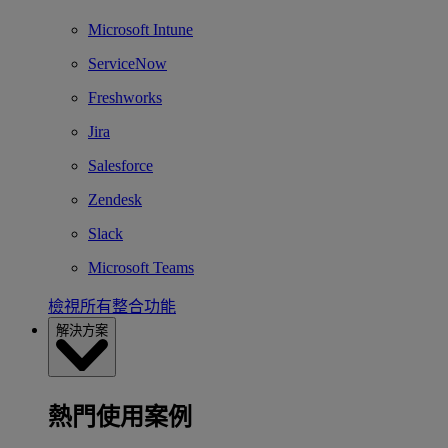
Microsoft Intune
ServiceNow
Freshworks
Jira
Salesforce
Zendesk
Slack
Microsoft Teams
檢視所有整合功能
解決方案
熱門使用案例