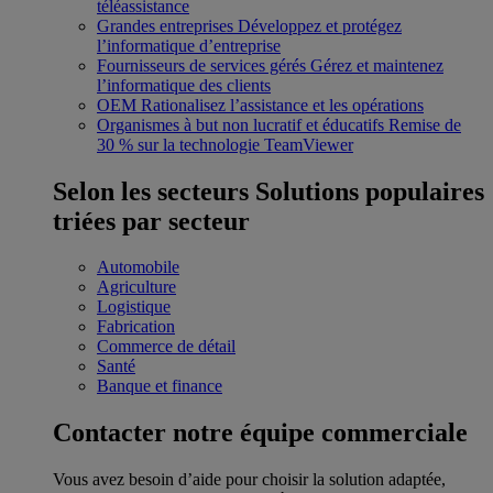
téléassistance
Grandes entreprises
Développez et protégez
l’informatique d’entreprise
Fournisseurs de services gérés
Gérez et maintenez
l’informatique des clients
OEM
Rationalisez l’assistance et les opérations
Organismes à but non lucratif et éducatifs
Remise de
30 % sur la technologie TeamViewer
Selon les secteurs
Solutions populaires
triées par secteur
Automobile
Agriculture
Logistique
Fabrication
Commerce de détail
Santé
Banque et finance
Contacter notre équipe commerciale
Vous avez besoin d’aide pour choisir la solution adaptée,