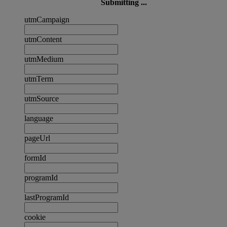
Submitting ...
utmCampaign
utmContent
utmMedium
utmTerm
utmSource
language
pageUrl
formId
programId
lastProgramId
cookie