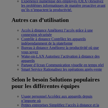
Expérience numérique des employés (DEX)
Résolvez
les problèmes informatiques de manière proactive avant
qu’ils n’impactent la productivité.
Autres cas d’utilisation
Accès à distance
Améliorez l’accès grâce à une
connexion sécurisée
Contrôle à distance
Contrôlez les appareils
indépendamment de la plateforme
Bureau à distance
Améliorez la productivité où que
vous soyez
Wake-on-LAN
Autorisez l’activation à distance des
appareils
Partage d’écran
Communication visuelle en temps réel
Smart Service
Rationalisez les opérations après-vente
Selon le besoin
Solutions populaires
pour les différentes équipes
Usage personnel
Accédez aux appareils depuis
n’importe où
Petites entreprises
Simplifiez l’accès à distance et la