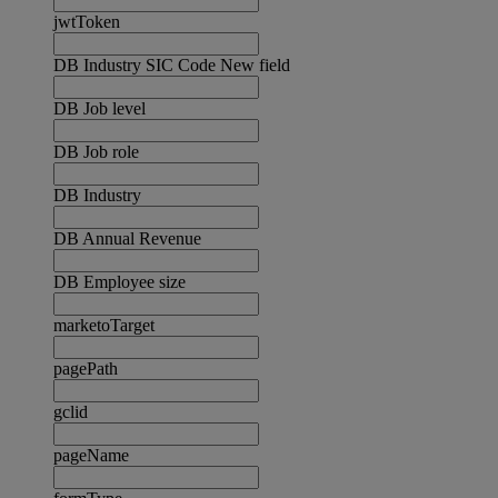
jwtToken
DB Industry SIC Code New field
DB Job level
DB Job role
DB Industry
DB Annual Revenue
DB Employee size
marketoTarget
pagePath
gclid
pageName