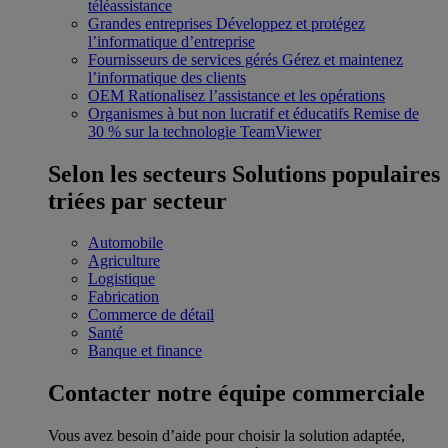
téléassistance
Grandes entreprises
Développez et protégez
l’informatique d’entreprise
Fournisseurs de services gérés
Gérez et maintenez
l’informatique des clients
OEM
Rationalisez l’assistance et les opérations
Organismes à but non lucratif et éducatifs
Remise de
30 % sur la technologie TeamViewer
Selon les secteurs
Solutions populaires
triées par secteur
Automobile
Agriculture
Logistique
Fabrication
Commerce de détail
Santé
Banque et finance
Contacter notre équipe commerciale
Vous avez besoin d’aide pour choisir la solution adaptée,