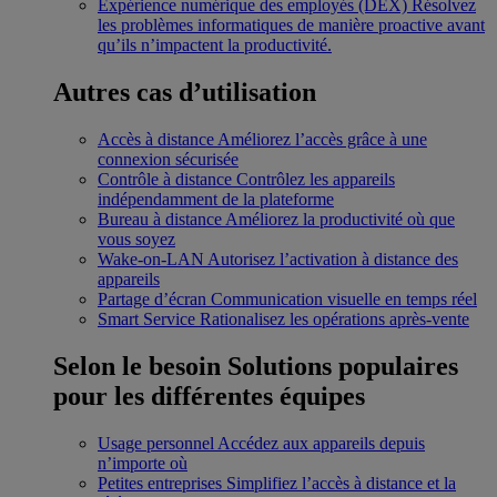
Expérience numérique des employés (DEX)
Résolvez
les problèmes informatiques de manière proactive avant
qu’ils n’impactent la productivité.
Autres cas d’utilisation
Accès à distance
Améliorez l’accès grâce à une
connexion sécurisée
Contrôle à distance
Contrôlez les appareils
indépendamment de la plateforme
Bureau à distance
Améliorez la productivité où que
vous soyez
Wake-on-LAN
Autorisez l’activation à distance des
appareils
Partage d’écran
Communication visuelle en temps réel
Smart Service
Rationalisez les opérations après-vente
Selon le besoin
Solutions populaires
pour les différentes équipes
Usage personnel
Accédez aux appareils depuis
n’importe où
Petites entreprises
Simplifiez l’accès à distance et la