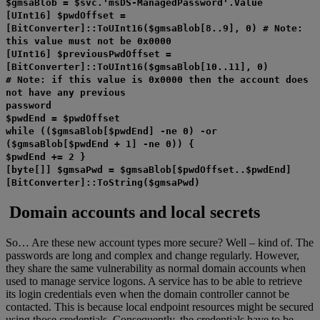
$gmsaBlob = $svc.'msDS-ManagedPassword'.Value
[UInt16] $pwdOffset =
[BitConverter]::ToUInt16($gmsaBlob[8..9], 0) # Note:
this value must not be 0x0000
[UInt16] $previousPwdOffset =
[BitConverter]::ToUInt16($gmsaBlob[10..11], 0)
# Note: if this value is 0x0000 then the account does
not have any previous
password
$pwdEnd = $pwdOffset
while (($gmsaBlob[$pwdEnd] -ne 0) -or
($gmsaBlob[$pwdEnd + 1] -ne 0)) {
$pwdEnd += 2 }
[byte[]] $gmsaPwd = $gmsaBlob[$pwdOffset..$pwdEnd]
[BitConverter]::ToString($gmsaPwd)
Domain accounts and local secrets
So… Are these new account types more secure? Well – kind of. The
passwords are long and complex and change regularly. However,
they share the same vulnerability as normal domain accounts when
used to manage service logons. A service has to be able to retrieve
its login credentials even when the domain controller cannot be
contacted. This is because local endpoint resources might be secured
using those credentials. Consequently, the credentials have to be