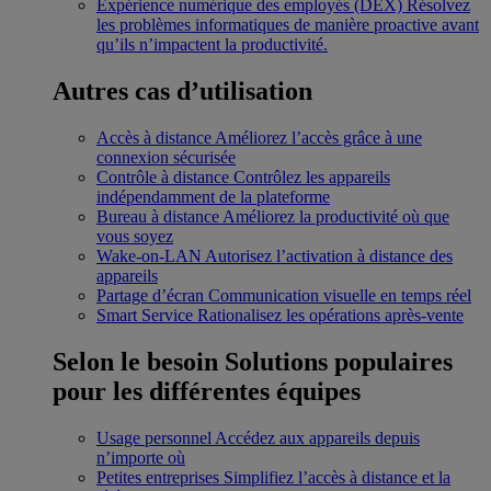
Expérience numérique des employés (DEX)
Résolvez
les problèmes informatiques de manière proactive avant
qu’ils n’impactent la productivité.
Autres cas d’utilisation
Accès à distance
Améliorez l’accès grâce à une
connexion sécurisée
Contrôle à distance
Contrôlez les appareils
indépendamment de la plateforme
Bureau à distance
Améliorez la productivité où que
vous soyez
Wake-on-LAN
Autorisez l’activation à distance des
appareils
Partage d’écran
Communication visuelle en temps réel
Smart Service
Rationalisez les opérations après-vente
Selon le besoin
Solutions populaires
pour les différentes équipes
Usage personnel
Accédez aux appareils depuis
n’importe où
Petites entreprises
Simplifiez l’accès à distance et la