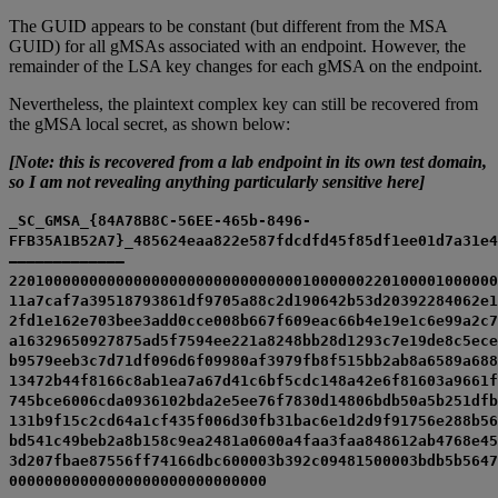
The GUID appears to be constant (but different from the MSA
GUID) for all gMSAs associated with an endpoint. However, the
remainder of the LSA key changes for each gMSA on the endpoint.
Nevertheless, the plaintext complex key can still be recovered from
the gMSA local secret, as shown below:
[Note: this is recovered from a lab endpoint in its own test domain,
so I am not revealing anything particularly sensitive here]
_SC_GMSA_{84A78B8C-56EE-465b-8496-
FFB35A1B52A7}_485624eaa822e587fdcdfd45f85df1ee01d7a31e4
————————————–
2201000000000000000000000000000001000000220100001000000
11a7caf7a39518793861df9705a88c2d190642b53d20392284062e1
2fd1e162e703bee3add0cce008b667f609eac66b4e19e1c6e99a2c7
a16329650927875ad5f7594ee221a8248bb28d1293c7e19de8c5ece
b9579eeb3c7d71df096d6f09980af3979fb8f515bb2ab8a6589a688
13472b44f8166c8ab1ea7a67d41c6bf5cdc148a42e6f81603a9661f
745bce6006cda0936102bda2e5ee76f7830d14806bdb50a5b251dfb
131b9f15c2cd64a1cf435f006d30fb31bac6e1d2d9f91756e288b56
bd541c49beb2a8b158c9ea2481a0600a4faa3faa848612ab4768e45
3d207fbae87556ff74166dbc600003b392c09481500003bdb5b5647
00000000000000000000000000000