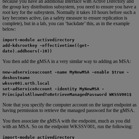
because you have an additional interface with Active Directory and
the group key distribution subsystem, you need to ensure you have a
root key for the subsystem. Normally it takes 10 hours before such a
key becomes active, (as a safety measure to ensure replication is
complete), but in a lab, you can ‘backdate’ this, as in the example
below:
import-module activedirectory
add-kdsrootkey -effectivetime((get-
date).addhours(-10))
You then add the gMSA in a very similar way to adding an MSA:
new-adserviceaccount -name MyNewMSA -enable $true -
dnshostname
wkssv001.urth.local
set-adServiceAccount -identity MyNewMSA -
PrincipalsAllowedToRetrieveManagedPassword WKSSV001$
Note that you specify the computer account on the target endpoint as
having permission to retrieve the managed password for the gMSA.
You then associate the gMSA with the endpoint, much as you did
with an MSA. So on the endpoint WKSSV001, run the following:
import-module activedirectory