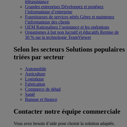
téléassistance
Grandes entreprises
Développez et protégez
l’informatique d’entreprise
Fournisseurs de services gérés
Gérez et maintenez
l’informatique des clients
OEM
Rationalisez l’assistance et les opérations
Organismes à but non lucratif et éducatifs
Remise de
30 % sur la technologie TeamViewer
Selon les secteurs
Solutions populaires
triées par secteur
Automobile
Agriculture
Logistique
Fabrication
Commerce de détail
Santé
Banque et finance
Contacter notre équipe commerciale
Vous avez besoin d’aide pour choisir la solution adaptée,