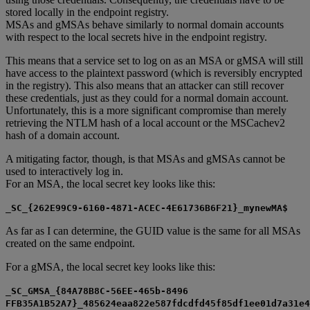
stored locally in the endpoint registry.
MSAs and gMSAs behave similarly to normal domain accounts
with respect to the local secrets hive in the endpoint registry.
This means that a service set to log on as an MSA or gMSA will still
have access to the plaintext password (which is reversibly encrypted
in the registry). This also means that an attacker can still recover
these credentials, just as they could for a normal domain account.
Unfortunately, this is a more significant compromise than merely
retrieving the NTLM hash of a local account or the MSCachev2
hash of a domain account.
A mitigating factor, though, is that MSAs and gMSAs cannot be
used to interactively log in.
For an MSA, the local secret key looks like this:
_SC_{262E99C9-6160-4871-ACEC-4E61736B6F21}_mynewMA$
As far as I can determine, the GUID value is the same for all MSAs
created on the same endpoint.
For a gMSA, the local secret key looks like this:
_SC_GMSA_{84A78B8C-56EE-465b-8496
FFB35A1B52A7}_485624eaa822e587fdcdfd45f85df1ee01d7a31e4