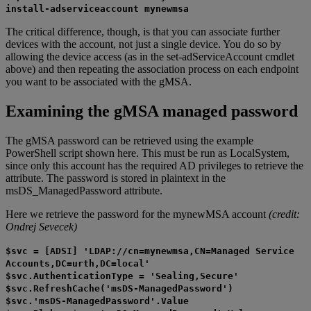
install-adserviceaccount mynewmsa
The critical difference, though, is that you can associate further
devices with the account, not just a single device. You do so by
allowing the device access (as in the set-adServiceAccount cmdlet
above) and then repeating the association process on each endpoint
you want to be associated with the gMSA.
Examining the gMSA managed password
The gMSA password can be retrieved using the example
PowerShell script shown here. This must be run as LocalSystem,
since only this account has the required AD privileges to retrieve the
attribute. The password is stored in plaintext in the
msDS_ManagedPassword attribute.
Here we retrieve the password for the mynewMSA account
(credit:
Ondrej Sevecek)
$svc = [ADSI] 'LDAP://cn=mynewmsa,CN=Managed Service
Accounts,DC=urth,DC=local'
$svc.AuthenticationType = 'Sealing,Secure'
$svc.RefreshCache('msDS-ManagedPassword')
$svc.'msDS-ManagedPassword'.Value