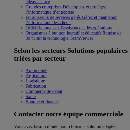
téléassistance
Grandes entreprises
Développez et protégez
l’informatique d’entreprise
Fournisseurs de services gérés
Gérez et maintenez
l’informatique des clients
OEM
Rationalisez l’assistance et les opérations
Organismes à but non lucratif et éducatifs
Remise de
30 % sur la technologie TeamViewer
Selon les secteurs
Solutions populaires
triées par secteur
Automobile
Agriculture
Logistique
Fabrication
Commerce de détail
Santé
Banque et finance
Contacter notre équipe commerciale
Vous avez besoin d’aide pour choisir la solution adaptée,