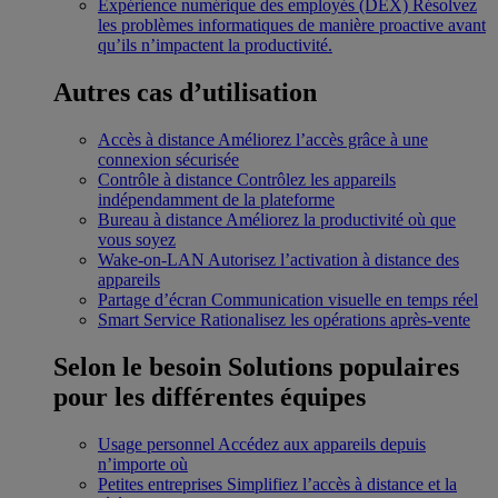
Expérience numérique des employés (DEX)
Résolvez
les problèmes informatiques de manière proactive avant
qu’ils n’impactent la productivité.
Autres cas d’utilisation
Accès à distance
Améliorez l’accès grâce à une
connexion sécurisée
Contrôle à distance
Contrôlez les appareils
indépendamment de la plateforme
Bureau à distance
Améliorez la productivité où que
vous soyez
Wake-on-LAN
Autorisez l’activation à distance des
appareils
Partage d’écran
Communication visuelle en temps réel
Smart Service
Rationalisez les opérations après-vente
Selon le besoin
Solutions populaires
pour les différentes équipes
Usage personnel
Accédez aux appareils depuis
n’importe où
Petites entreprises
Simplifiez l’accès à distance et la