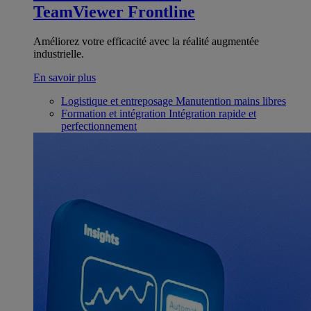
TeamViewer Frontline
Améliorez votre efficacité avec la réalité augmentée
industrielle.
En savoir plus
Logistique et entreposage
Manutention mains libres
Formation et intégration
Intégration rapide et
perfectionnement