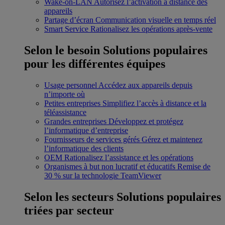
Wake-on-LAN
Autorisez l’activation à distance des
appareils
Partage d’écran
Communication visuelle en temps réel
Smart Service
Rationalisez les opérations après-vente
Selon le besoin
Solutions populaires
pour les différentes équipes
Usage personnel
Accédez aux appareils depuis
n’importe où
Petites entreprises
Simplifiez l’accès à distance et la
téléassistance
Grandes entreprises
Développez et protégez
l’informatique d’entreprise
Fournisseurs de services gérés
Gérez et maintenez
l’informatique des clients
OEM
Rationalisez l’assistance et les opérations
Organismes à but non lucratif et éducatifs
Remise de
30 % sur la technologie TeamViewer
Selon les secteurs
Solutions populaires
triées par secteur