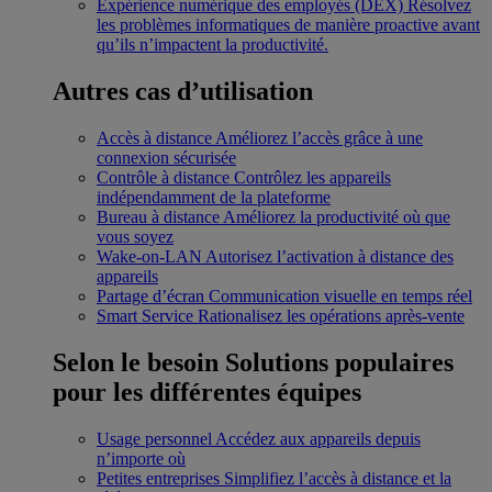
Expérience numérique des employés (DEX)
Résolvez
les problèmes informatiques de manière proactive avant
qu’ils n’impactent la productivité.
Autres cas d’utilisation
Accès à distance
Améliorez l’accès grâce à une
connexion sécurisée
Contrôle à distance
Contrôlez les appareils
indépendamment de la plateforme
Bureau à distance
Améliorez la productivité où que
vous soyez
Wake-on-LAN
Autorisez l’activation à distance des
appareils
Partage d’écran
Communication visuelle en temps réel
Smart Service
Rationalisez les opérations après-vente
Selon le besoin
Solutions populaires
pour les différentes équipes
Usage personnel
Accédez aux appareils depuis
n’importe où
Petites entreprises
Simplifiez l’accès à distance et la