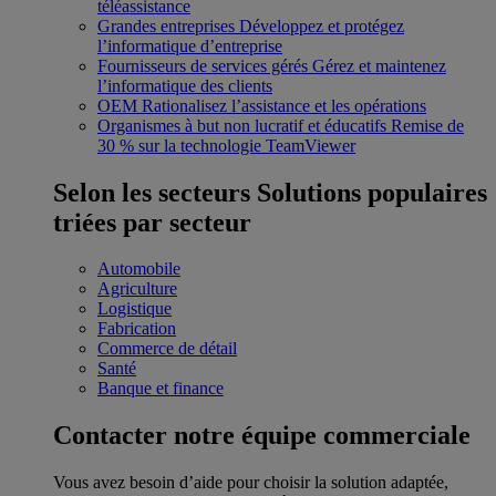
téléassistance
Grandes entreprises
Développez et protégez
l’informatique d’entreprise
Fournisseurs de services gérés
Gérez et maintenez
l’informatique des clients
OEM
Rationalisez l’assistance et les opérations
Organismes à but non lucratif et éducatifs
Remise de
30 % sur la technologie TeamViewer
Selon les secteurs
Solutions populaires
triées par secteur
Automobile
Agriculture
Logistique
Fabrication
Commerce de détail
Santé
Banque et finance
Contacter notre équipe commerciale
Vous avez besoin d’aide pour choisir la solution adaptée,