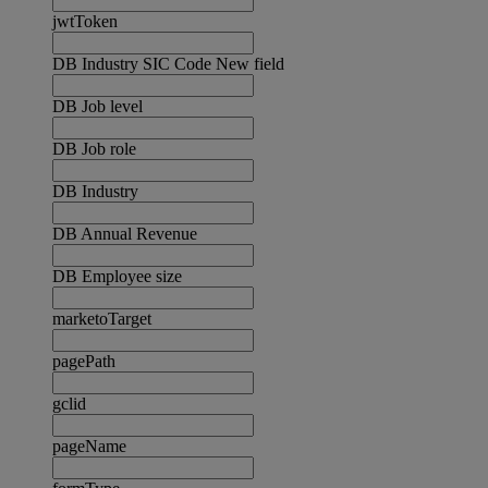
jwtToken
DB Industry SIC Code New field
DB Job level
DB Job role
DB Industry
DB Annual Revenue
DB Employee size
marketoTarget
pagePath
gclid
pageName