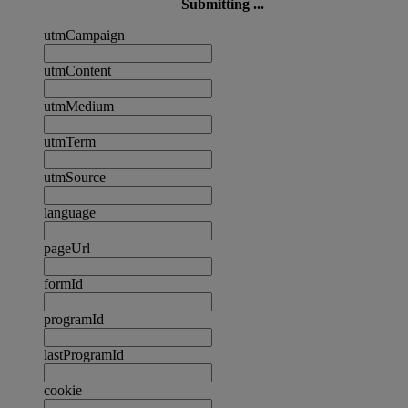
Submitting ...
utmCampaign
utmContent
utmMedium
utmTerm
utmSource
language
pageUrl
formId
programId
lastProgramId
cookie