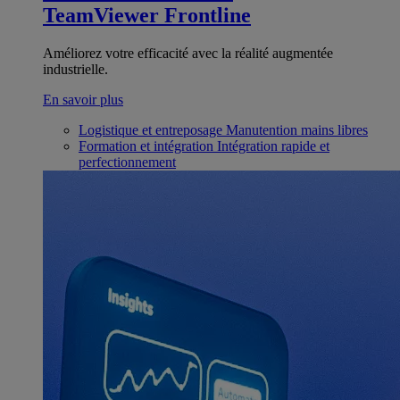
TeamViewer Frontline
Améliorez votre efficacité avec la réalité augmentée
industrielle.
En savoir plus
Logistique et entreposage
Manutention mains libres
Formation et intégration
Intégration rapide et
perfectionnement