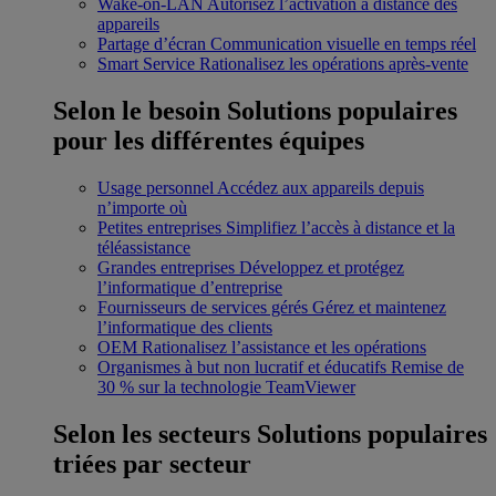
Wake-on-LAN
Autorisez l’activation à distance des
appareils
Partage d’écran
Communication visuelle en temps réel
Smart Service
Rationalisez les opérations après-vente
Selon le besoin
Solutions populaires
pour les différentes équipes
Usage personnel
Accédez aux appareils depuis
n’importe où
Petites entreprises
Simplifiez l’accès à distance et la
téléassistance
Grandes entreprises
Développez et protégez
l’informatique d’entreprise
Fournisseurs de services gérés
Gérez et maintenez
l’informatique des clients
OEM
Rationalisez l’assistance et les opérations
Organismes à but non lucratif et éducatifs
Remise de
30 % sur la technologie TeamViewer
Selon les secteurs
Solutions populaires
triées par secteur