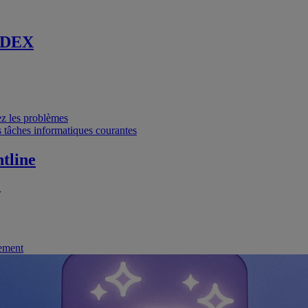
 DEX
vez les problèmes
 tâches informatiques courantes
tline
.
nement