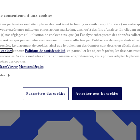
de consentement aux cookies
ses partenaires souhaitent placer des cookies et technologies similaires (« Cookie ») sur votre ap
votre expérience utilisateur et nos actions marketing, ainsi qu’à des fins d’analyse. En cliquant s
(i) nos réglages et l’utilisation de cookies ainsi que (ii) l’analyse subséquente des données collect
de cookies, qui peuvent être associées aux données collectées par l’utilisation de nos produits et le
sociées. Le placement de cookies, ainsi que le traitement des données sont décrits en détails dans
 cookies
et notre
Politique de confidentialité
, en particulier les objectifs précis, les destinataires t
es cookies. Si vous souhaitez choisir vous-même vos préférences, vous pouvez adapter le placem
mètres des cookies.
 TeamViewer
Mentions légales
ales
Paramètres des cookies
Autoriser tous les cookies