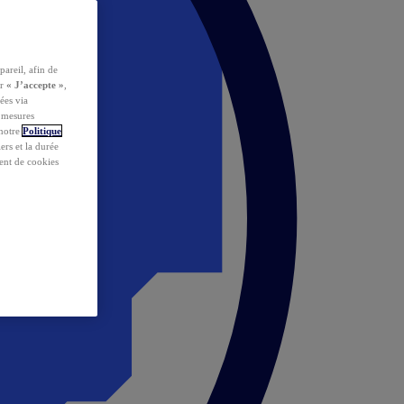
pareil, afin de
ur
« J’accepte »
,
ées via
s mesures
 notre
Politique
iers et la durée
ent de cookies