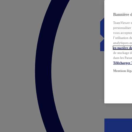
Bannière 
TeamViewer et 
personnaliser 
vous acceptez 
l’utilisation 
analytiques as
en matière de
de stockage d
dans les Para
Téléchargez
Mentions lég