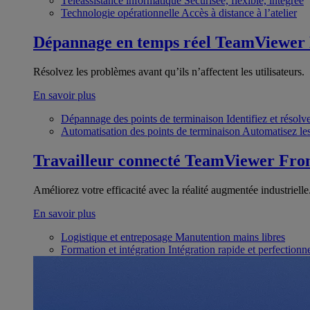
Téléassistance informatique
Sécurisée, flexible, intégrée
Technologie opérationnelle
Accès à distance à l’atelier
Dépannage en temps réel
TeamViewer
Résolvez les problèmes avant qu’ils n’affectent les utilisateurs.
En savoir plus
Dépannage des points de terminaison
Identifiez et résol
Automatisation des points de terminaison
Automatisez les
Travailleur connecté
TeamViewer Fron
Améliorez votre efficacité avec la réalité augmentée industrielle
En savoir plus
Logistique et entreposage
Manutention mains libres
Formation et intégration
Intégration rapide et perfection