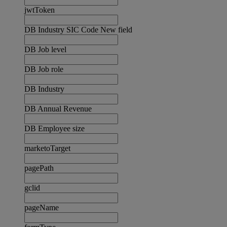
jwtToken
DB Industry SIC Code New field
DB Job level
DB Job role
DB Industry
DB Annual Revenue
DB Employee size
marketoTarget
pagePath
gclid
pageName