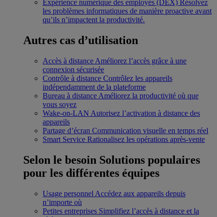
Expérience numérique des employés (DEX)
Résolvez
les problèmes informatiques de manière proactive avant
qu’ils n’impactent la productivité.
Autres cas d’utilisation
Accès à distance
Améliorez l’accès grâce à une
connexion sécurisée
Contrôle à distance
Contrôlez les appareils
indépendamment de la plateforme
Bureau à distance
Améliorez la productivité où que
vous soyez
Wake-on-LAN
Autorisez l’activation à distance des
appareils
Partage d’écran
Communication visuelle en temps réel
Smart Service
Rationalisez les opérations après-vente
Selon le besoin
Solutions populaires
pour les différentes équipes
Usage personnel
Accédez aux appareils depuis
n’importe où
Petites entreprises
Simplifiez l’accès à distance et la