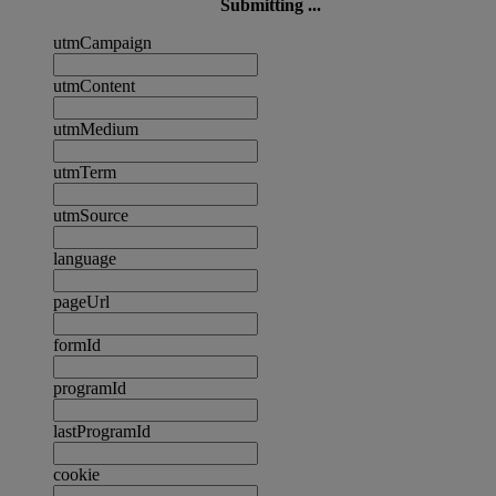
Submitting ...
utmCampaign
utmContent
utmMedium
utmTerm
utmSource
language
pageUrl
formId
programId
lastProgramId
cookie