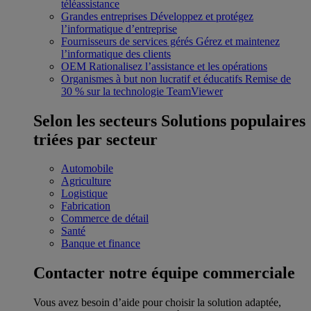
téléassistance
Grandes entreprises
Développez et protégez
l’informatique d’entreprise
Fournisseurs de services gérés
Gérez et maintenez
l’informatique des clients
OEM
Rationalisez l’assistance et les opérations
Organismes à but non lucratif et éducatifs
Remise de
30 % sur la technologie TeamViewer
Selon les secteurs
Solutions populaires
triées par secteur
Automobile
Agriculture
Logistique
Fabrication
Commerce de détail
Santé
Banque et finance
Contacter notre équipe commerciale
Vous avez besoin d’aide pour choisir la solution adaptée,