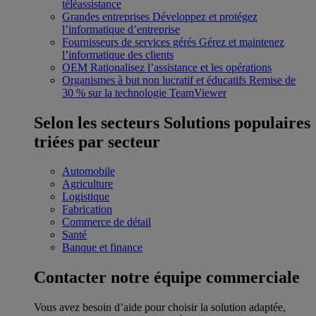
téléassistance
Grandes entreprises
Développez et protégez
l’informatique d’entreprise
Fournisseurs de services gérés
Gérez et maintenez
l’informatique des clients
OEM
Rationalisez l’assistance et les opérations
Organismes à but non lucratif et éducatifs
Remise de
30 % sur la technologie TeamViewer
Selon les secteurs
Solutions populaires
triées par secteur
Automobile
Agriculture
Logistique
Fabrication
Commerce de détail
Santé
Banque et finance
Contacter notre équipe commerciale
Vous avez besoin d’aide pour choisir la solution adaptée,