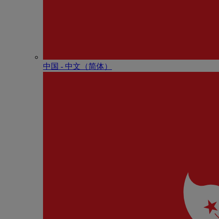
中国 - 中⽂（简体）