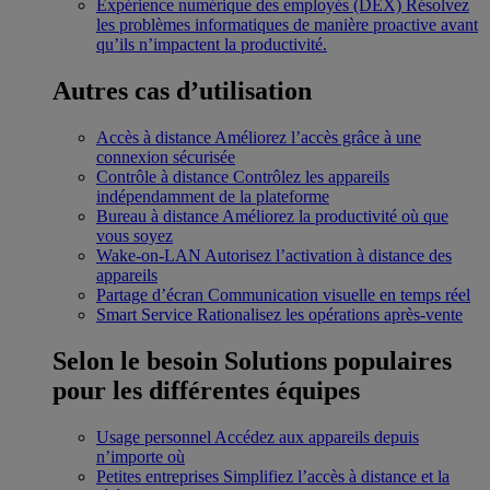
Expérience numérique des employés (DEX)
Résolvez
les problèmes informatiques de manière proactive avant
qu’ils n’impactent la productivité.
Autres cas d’utilisation
Accès à distance
Améliorez l’accès grâce à une
connexion sécurisée
Contrôle à distance
Contrôlez les appareils
indépendamment de la plateforme
Bureau à distance
Améliorez la productivité où que
vous soyez
Wake-on-LAN
Autorisez l’activation à distance des
appareils
Partage d’écran
Communication visuelle en temps réel
Smart Service
Rationalisez les opérations après-vente
Selon le besoin
Solutions populaires
pour les différentes équipes
Usage personnel
Accédez aux appareils depuis
n’importe où
Petites entreprises
Simplifiez l’accès à distance et la