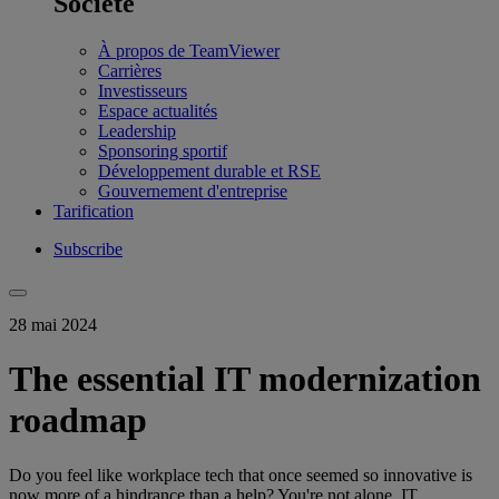
Société
À propos de TeamViewer
Carrières
Investisseurs
Espace actualités
Leadership
Sponsoring sportif
Développement durable et RSE
Gouvernement d'entreprise
Tarification
Subscribe
28 mai 2024
The essential IT modernization
roadmap
Do you feel like workplace tech that once seemed so innovative is
now more of a hindrance than a help? You're not alone. IT