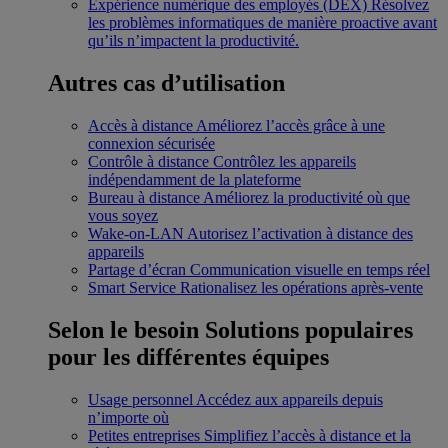
Expérience numérique des employés (DEX)
Résolvez
les problèmes informatiques de manière proactive avant
qu’ils n’impactent la productivité.
Autres cas d’utilisation
Accès à distance
Améliorez l’accès grâce à une
connexion sécurisée
Contrôle à distance
Contrôlez les appareils
indépendamment de la plateforme
Bureau à distance
Améliorez la productivité où que
vous soyez
Wake-on-LAN
Autorisez l’activation à distance des
appareils
Partage d’écran
Communication visuelle en temps réel
Smart Service
Rationalisez les opérations après-vente
Selon le besoin
Solutions populaires
pour les différentes équipes
Usage personnel
Accédez aux appareils depuis
n’importe où
Petites entreprises
Simplifiez l’accès à distance et la