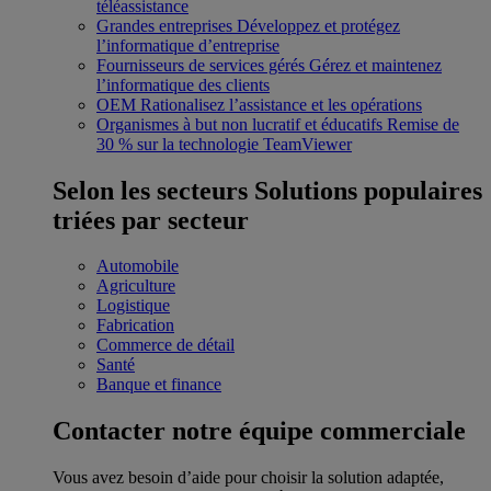
téléassistance
Grandes entreprises
Développez et protégez
l’informatique d’entreprise
Fournisseurs de services gérés
Gérez et maintenez
l’informatique des clients
OEM
Rationalisez l’assistance et les opérations
Organismes à but non lucratif et éducatifs
Remise de
30 % sur la technologie TeamViewer
Selon les secteurs
Solutions populaires
triées par secteur
Automobile
Agriculture
Logistique
Fabrication
Commerce de détail
Santé
Banque et finance
Contacter notre équipe commerciale
Vous avez besoin d’aide pour choisir la solution adaptée,