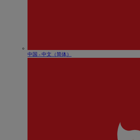
中国 - 中⽂（简体）