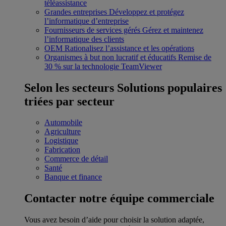
téléassistance
Grandes entreprises
Développez et protégez
l’informatique d’entreprise
Fournisseurs de services gérés
Gérez et maintenez
l’informatique des clients
OEM
Rationalisez l’assistance et les opérations
Organismes à but non lucratif et éducatifs
Remise de
30 % sur la technologie TeamViewer
Selon les secteurs
Solutions populaires
triées par secteur
Automobile
Agriculture
Logistique
Fabrication
Commerce de détail
Santé
Banque et finance
Contacter notre équipe commerciale
Vous avez besoin d’aide pour choisir la solution adaptée,