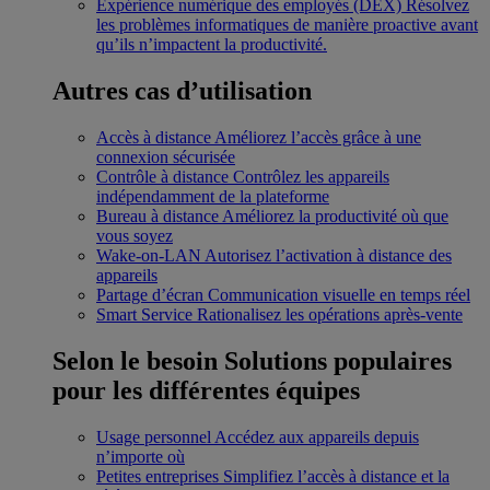
Expérience numérique des employés (DEX)
Résolvez
les problèmes informatiques de manière proactive avant
qu’ils n’impactent la productivité.
Autres cas d’utilisation
Accès à distance
Améliorez l’accès grâce à une
connexion sécurisée
Contrôle à distance
Contrôlez les appareils
indépendamment de la plateforme
Bureau à distance
Améliorez la productivité où que
vous soyez
Wake-on-LAN
Autorisez l’activation à distance des
appareils
Partage d’écran
Communication visuelle en temps réel
Smart Service
Rationalisez les opérations après-vente
Selon le besoin
Solutions populaires
pour les différentes équipes
Usage personnel
Accédez aux appareils depuis
n’importe où
Petites entreprises
Simplifiez l’accès à distance et la