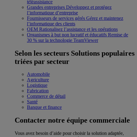
téléassistance
Grandes entreprises
Développez et protégez
l’informatique d’entreprise
Fournisseurs de services gérés
Gérez et maintenez
l’informatique des clients
OEM
Rationalisez l’assistance et les opérations
Organismes à but non lucratif et éducatifs
Remise de
30 % sur la technologie TeamViewer
Selon les secteurs
Solutions populaires
triées par secteur
Automobile
Agriculture
Logistique
Fabrication
Commerce de détail
Santé
Banque et finance
Contacter notre équipe commerciale
Vous avez besoin d’aide pour choisir la solution adaptée,