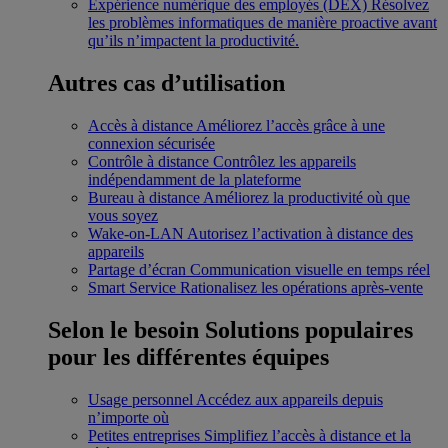
Expérience numérique des employés (DEX)
Résolvez
les problèmes informatiques de manière proactive avant
qu’ils n’impactent la productivité.
Autres cas d’utilisation
Accès à distance
Améliorez l’accès grâce à une
connexion sécurisée
Contrôle à distance
Contrôlez les appareils
indépendamment de la plateforme
Bureau à distance
Améliorez la productivité où que
vous soyez
Wake-on-LAN
Autorisez l’activation à distance des
appareils
Partage d’écran
Communication visuelle en temps réel
Smart Service
Rationalisez les opérations après-vente
Selon le besoin
Solutions populaires
pour les différentes équipes
Usage personnel
Accédez aux appareils depuis
n’importe où
Petites entreprises
Simplifiez l’accès à distance et la