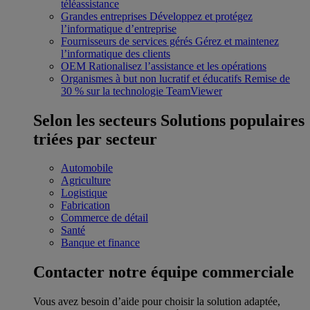
téléassistance
Grandes entreprises
Développez et protégez
l’informatique d’entreprise
Fournisseurs de services gérés
Gérez et maintenez
l’informatique des clients
OEM
Rationalisez l’assistance et les opérations
Organismes à but non lucratif et éducatifs
Remise de
30 % sur la technologie TeamViewer
Selon les secteurs
Solutions populaires
triées par secteur
Automobile
Agriculture
Logistique
Fabrication
Commerce de détail
Santé
Banque et finance
Contacter notre équipe commerciale
Vous avez besoin d’aide pour choisir la solution adaptée,