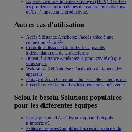
Expérience numérique des employés (DEX)
Résolvez
les problèmes informatiques de manière proactive avant
qu’ils n’impactent la productivité.
Autres cas d’utilisation
Accès à distance
Améliorez l’accès grâce à une
connexion sécurisée
Contrôle à distance
Contrôlez les appareils
indépendamment de la plateforme
Bureau à distance
Améliorez la productivité où que
vous soyez
Wake-on-LAN
Autorisez l’activation à distance des
appareils
Partage d’écran
Communication visuelle en temps réel
Smart Service
Rationalisez les opérations après-vente
Selon le besoin
Solutions populaires
pour les différentes équipes
Usage personnel
Accédez aux appareils depuis
n’importe où
Petites entreprises
Simplifiez l’accès à distance et la