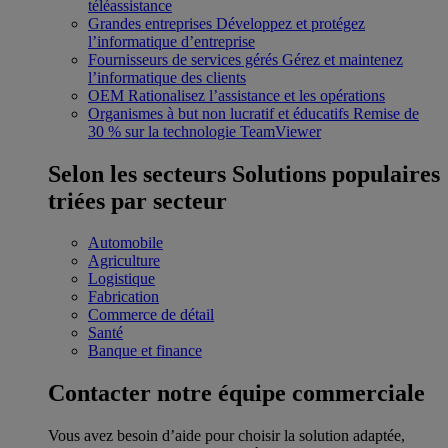
téléassistance
Grandes entreprises
Développez et protégez
l’informatique d’entreprise
Fournisseurs de services gérés
Gérez et maintenez
l’informatique des clients
OEM
Rationalisez l’assistance et les opérations
Organismes à but non lucratif et éducatifs
Remise de
30 % sur la technologie TeamViewer
Selon les secteurs
Solutions populaires
triées par secteur
Automobile
Agriculture
Logistique
Fabrication
Commerce de détail
Santé
Banque et finance
Contacter notre équipe commerciale
Vous avez besoin d’aide pour choisir la solution adaptée,