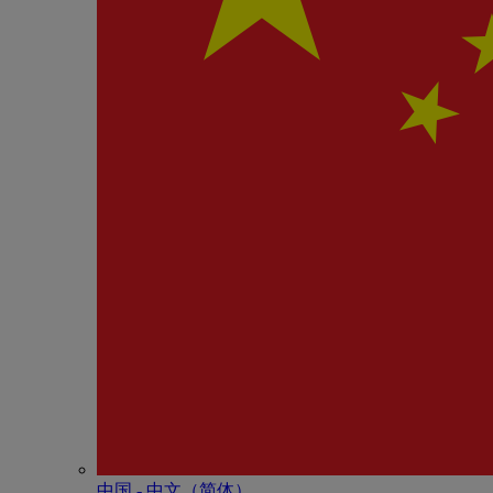
中国 - 中⽂（简体）