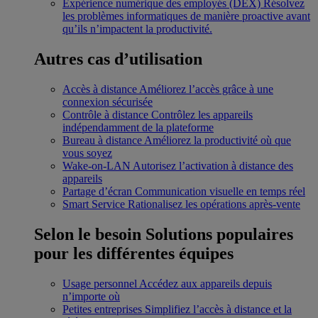
Expérience numérique des employés (DEX)
Résolvez
les problèmes informatiques de manière proactive avant
qu’ils n’impactent la productivité.
Autres cas d’utilisation
Accès à distance
Améliorez l’accès grâce à une
connexion sécurisée
Contrôle à distance
Contrôlez les appareils
indépendamment de la plateforme
Bureau à distance
Améliorez la productivité où que
vous soyez
Wake-on-LAN
Autorisez l’activation à distance des
appareils
Partage d’écran
Communication visuelle en temps réel
Smart Service
Rationalisez les opérations après-vente
Selon le besoin
Solutions populaires
pour les différentes équipes
Usage personnel
Accédez aux appareils depuis
n’importe où
Petites entreprises
Simplifiez l’accès à distance et la